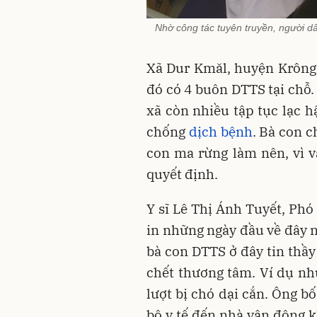
Nhờ công tác tuyên truyền, người d
Xã Dur Kmăl, huyện Krông 
đó có 4 buôn DTTS tại chỗ
xã còn nhiều tập tục lạc h
chống
dịch bệnh
. Bà con c
con ma rừng làm nên, vì v
quyết định.
Y sĩ Lê Thị Ánh Tuyết, Ph
in những ngày đầu về đây n
bà con DTTS ở đây tin thầy
chết thương tâm. Ví dụ nh
lượt bị chó dại cắn. Ông bố
bộ y tế đến nhà vận động k