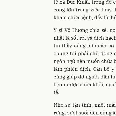
tế xã Dur Kmăl, trong đó
công lớn trong việc thay 
khám chữa bệnh, đẩy lùi hủ
Y sĩ Võ Hương chia sẻ, nơ
nhất là sốt rét và dịch hạ
tin thầy cúng hơn cán bộ 
chúng tôi phải chủ động 
ngôn ngữ nên muốn chữa b
làm phiên dịch. Cán bộ y 
cùng giúp đỡ người dân lú
bệnh được chữa khỏi, ngườ
tế.
Nhờ sự tận tình, miệt mài
rừng, vượt suối đến cùng ă