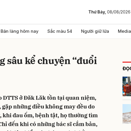
Thứ Bảy,
08/08/2026
bình luận
Bản làng hôm nay
Sắc màu 54
Người giữ lửa
Media
g sâu kể chuyện “đuổi
ĐỌC
ào DTTS ở Đăk Lăk tồn tại quan niệm,
Hủy
G
n, gặp những điều không may đều do
, khi đau ốm, bệnh tật, họ thường tìm
Chỉ đến khi có những bác sĩ cắm bản,