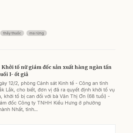
thầy thuốc
ma rừng
Khởi tố nữ giám đốc sản xuất hàng ngàn tấn
ối I- ốt giả
ày 12/2, phòng Cảnh sát Kinh tế - Công an tỉnh
k Lắk, cho biết, đơn vị đã ra quyết định khởi tố vụ
, khởi tố bị can đối với bà Văn Thị Ơn (68 tuổi) -
iám đốc Công ty TNHH Kiều Hưng ở phường
ành Nhất, tỉnh...