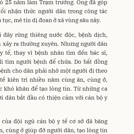
 có 25 năm làm Trạm trưởng. Ông đã góp
đổi nhận thức người dân trong công tác
 tục, mê tín dị đoan ở xã vùng sâu này.
i đây rừng thiêng nước độc, bệnh dịch,
ch xảy ra thường xuyên. Nhưng người dân
y tế, thay vì bệnh nhân tìm đến bác sĩ,
đi tìm người bệnh để chữa. Do bất đồng
ệnh cho dân phải nhờ một người đi theo
tế kiên trì nhiều năm cùng ăn, cùng ở,
c khó khăn để tạo lòng tin. Từ những ca
i dân bắt đầu có thiện cảm với cán bộ y
 của đội ngũ cán bộ y tế cơ sở đã băng
n, cùng ở giúp đỡ người dân, tạo lòng tin