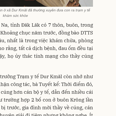
ân ở xã Dur Kmăl đã thường xuyên đưa con ra trạm y tế
khám sức khỏe
Na, tỉnh Đăk Lăk có 7 thôn, buôn, trong
. Khoảng chục năm trước, đồng bào DTTS
ậu, nhất là trong việc khám chữa, phòng
ho rằng, tất cả dịch bệnh, đau ốm đều tại
ậy, họ ủy thác tính mạng cho thầy cúng
ó trưởng Trạm y tế Dur Kmăl còn nhớ như
hận công tác, bà Tuyết kể: Thời điểm đó,
 cúng hơn cán bộ y tế, dẫn đến nhiều cái
ư trường hợp 2 bố con ở buôn Krông lần
 bị trước, gia đình mời thầy về cúng, cán
huyên giải đi tiêm nhưng không nghe. Ít