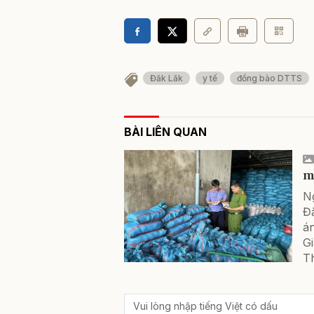
Đăk Lăk
y tế
đồng bào DTTS
BÀI LIÊN QUAN
mu
Ng
Đắ
án
G
Th