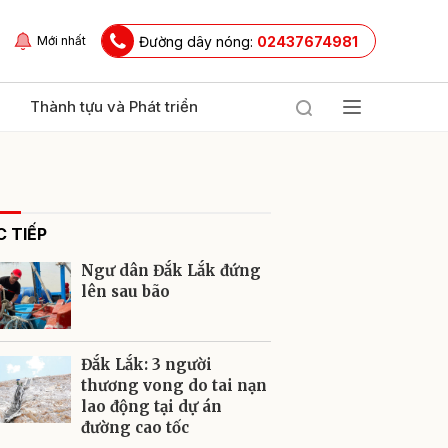
Đường dây nóng:
02437674981
Mới nhất
Thành tựu và Phát triển
 TIẾP
Ngư dân Đắk Lắk đứng
lên sau bão
ửi
Đắk Lắk: 3 người
thương vong do tai nạn
lao động tại dự án
đường cao tốc