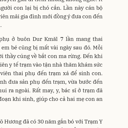
gười con lại bị chó cắn. Lần này cán bộ
 viên mãi gia đình mới đồng ý đưa con đến
.
phụ ở buôn Dur Kmăl 7 lần mang thai
 em bé cũng bị mất vài ngày sau đó. Mỗi
mời thầy cúng về bắt con ma rừng. Đến khi
viên y tế trạm vào tận nhà thăm khám sức
viên thai phụ đến trạm xá để sinh con.
ình đưa sản phụ đến trạm, vừa bước đến
ui ra ngoài. Rất may, y, bác sĩ ở trạm đã
 đoạn khi sinh, giúp cho cả hai mẹ con an
 Võ Hương đã có 30 năm gắn bó với Trạm Y