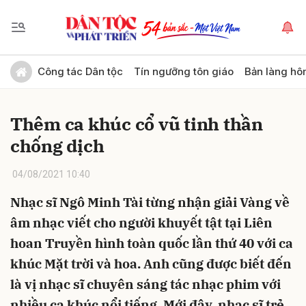
Gửi bình luận
Công tác Dân tộc
Tín ngưỡng tôn giáo
Bản làng hô
Thêm ca khúc cổ vũ tinh thần
chống dịch
04/08/2021 10:40
Nhạc sĩ Ngô Minh Tài từng nhận giải Vàng về
Hủy
Gửi
âm nhạc viết cho người khuyết tật tại Liên
hoan Truyền hình toàn quốc lần thứ 40 với ca
khúc Mặt trời và hoa. Anh cũng được biết đến
là vị nhạc sĩ chuyên sáng tác nhạc phim với
nhiều ca khúc nổi tiếng. Mới đây, nhạc sĩ trẻ