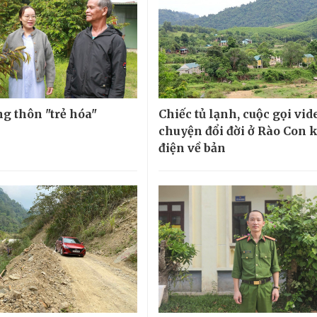
ng thôn "trẻ hóa"
Chiếc tủ lạnh, cuộc gọi vid
chuyện đổi đời ở Rào Con 
điện về bản