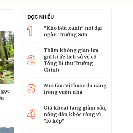
ĐỌC NHIỀU
1
“Kho báu xanh” nơi đại
ngàn Trường Sơn
Thăm không gian lưu
2
giữ kí ức lịch sử về cố
Tổng Bí thư Trường
Chinh
3
Mùi tàu: Vị thuốc đa năng
Ngọc
trong vườn nhà
ệu
Giá khoai lang giảm sâu,
4
nông dân khóc ròng vì
"lỗ kép"