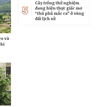
Cây trồng thử nghiệm
5
đang hiện thực giấc mơ
“thủ phủ mắc ca” ở vùng
đất lịch sử
eo và
khi