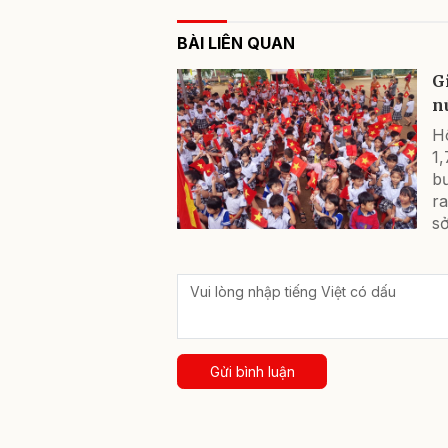
BÀI LIÊN QUAN
G
n
Hô
1,
b
ra
sở
Gửi bình luận