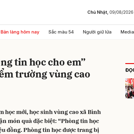
Chủ Nhật,
09/08/2026
bình luận
Bản làng hôm nay
Sắc màu 54
Người giữ lửa
Media
g tin học cho em”
ĐỌC
iểm trường vùng cao
Hủy
G
 học mới, học sinh vùng cao xã Bình
ận món quà đặc biệt: “Phòng tin học
iệu đồng. Phòng tin học được trang bị