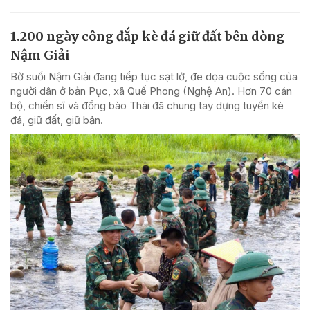
1.200 ngày công đắp kè đá giữ đất bên dòng
Nậm Giải
Bờ suối Nậm Giải đang tiếp tục sạt lở, đe dọa cuộc sống của
người dân ở bản Pục, xã Quế Phong (Nghệ An). Hơn 70 cán
bộ, chiến sĩ và đồng bào Thái đã chung tay dựng tuyến kè
đá, giữ đất, giữ bản.