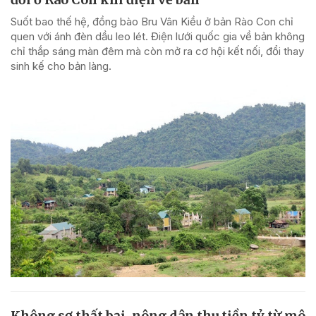
Suốt bao thế hệ, đồng bào Bru Vân Kiều ở bản Rào Con chỉ
quen với ánh đèn dầu leo lét. Điện lưới quốc gia về bản không
chỉ thắp sáng màn đêm mà còn mở ra cơ hội kết nối, đổi thay
sinh kế cho bản làng.
Không sợ thất bại, nông dân thu tiền tỷ từ mô