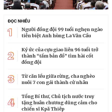
ĐỌC NHIỀU
1
Người đồng đội 99 tuổi nghẹn ngào
tiễn biệt Anh hùng La Văn Cầu
Ký ức của cựu giao liên 96 tuổi trở
2
thành “tấm bản đồ” tìm hài cốt
đồng đội
3
Từ căn lều giữa rừng, cha nghèo
nuôi 7 con gái thành cử nhân
Tổng Bí thư, Chủ tịch nước truy
4
tặng huân chương dũng cảm cho
chiến sĩ Kpă Thiêp