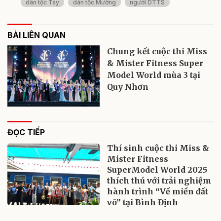
dân tộc Tày
dân tộc Mường
người DTTS
BÀI LIÊN QUAN
Chung kết cuộc thi Miss
& Mister Fitness Super
Model World mùa 3 tại
Quy Nhơn
ĐỌC TIẾP
Thí sinh cuộc thi Miss &
Mister Fitness
SuperModel World 2025
thích thú với trải nghiệm
hành trình “Về miền đất
võ” tại Bình Định