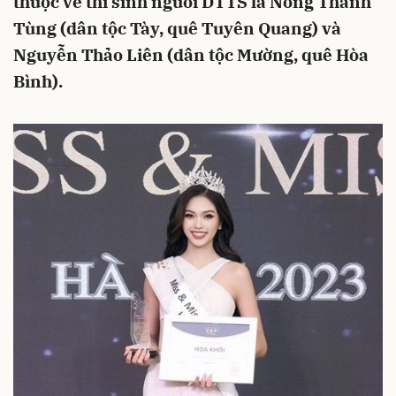
thuộc về thí sinh người DTTS là Nông Thanh
Tùng (dân tộc Tày, quê Tuyên Quang) và
Nguyễn Thảo Liên (dân tộc Mường, quê Hòa
Bình).