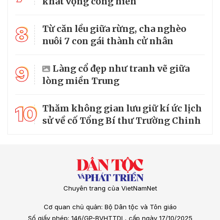
khát vọng cống hiến
8
Từ căn lều giữa rừng, cha nghèo
nuôi 7 con gái thành cử nhân
9
Làng cổ đẹp như tranh vẽ giữa
lòng miền Trung
10
Thăm không gian lưu giữ kí ức lịch
sử về cố Tổng Bí thư Trường Chinh
Chuyên trang của VietNamNet
Cơ quan chủ quản: Bộ Dân tộc và Tôn giáo
Số giấy phép: 146/GP-BVHTTDL, cấp ngày 17/10/2025