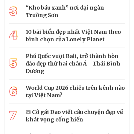
3
“Kho báu xanh” nơi đại ngàn
Trường Sơn
4
10 bãi biển đẹp nhất Việt Nam theo
bình chọn của Lonely Planet
Phú Quốc vượt Bali, trở thành hòn
5
đảo đẹp thứ hai châu Á - Thái Bình
Dương
6
World Cup 2026 chiếu trên kênh nào
tại Việt Nam?
7
Cô gái Dao viết câu chuyện đẹp về
khát vọng cống hiến