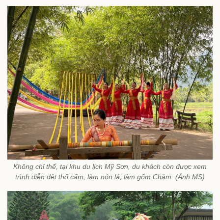
Không chỉ thế, tại khu du lịch Mỹ Sơn, du khách còn được xem
trình diễn dệt thổ cẩm, làm nón lá, làm gốm Chăm. (Ảnh MS)