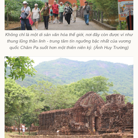
Không chỉ là một di sản văn hóa thế giới, nơi đây còn được ví như
thung lũng thần linh - trung tâm tín ngưỡng bậc nhất của vương
quốc Chăm Pa suốt hơn một thiên niên kỷ. (Ảnh Huy Trường)