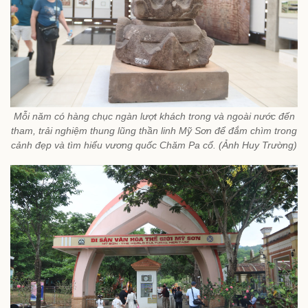
Mỗi năm có hàng chục ngàn lượt khách trong và ngoài nước đến
tham, trải nghiệm thung lũng thần linh Mỹ Sơn để đắm chìm trong
cảnh đẹp và tìm hiểu vương quốc Chăm Pa cổ. (Ảnh Huy Trường)