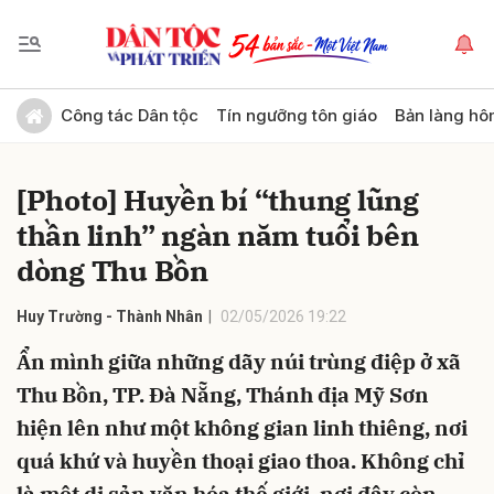
Gửi bình luận
Công tác Dân tộc
Tín ngưỡng tôn giáo
Bản làng hô
[Photo] Huyền bí “thung lũng
thần linh” ngàn năm tuổi bên
dòng Thu Bồn
Huy Trường - Thành Nhân
02/05/2026 19:22
Hủy
Gửi
Ẩn mình giữa những dãy núi trùng điệp ở xã
Thu Bồn, TP. Đà Nẵng, Thánh địa Mỹ Sơn
hiện lên như một không gian linh thiêng, nơi
quá khứ và huyền thoại giao thoa. Không chỉ