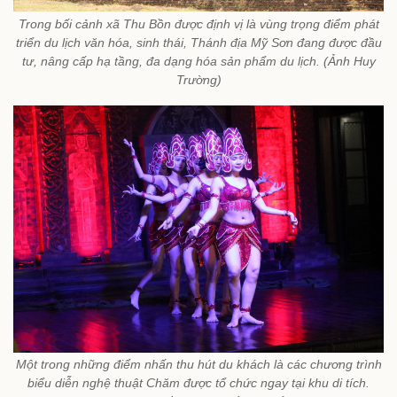
Trong bối cảnh xã Thu Bồn được định vị là vùng trọng điểm phát
triển du lịch văn hóa, sinh thái, Thánh địa Mỹ Sơn đang được đầu
tư, nâng cấp hạ tầng, đa dạng hóa sản phẩm du lịch. (Ảnh Huy
Trường)
Một trong những điểm nhấn thu hút du khách là các chương trình
biểu diễn nghệ thuật Chăm được tổ chức ngay tại khu di tích.