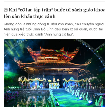
Khi "cờ lau tập trận" bước từ sách giáo khoa
lên sân khấu thực cảnh
Không còn là những dòng tư liệu khô khan, câu chuyện người
Anh hùng trẻ tuổi Đinh Bộ Lĩnh dẹp loạn 12 sứ quân, được tái
hiện qua xiếc thực cảnh "Anh hùng cờ lau".