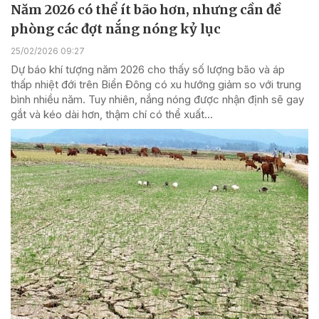
Năm 2026 có thể ít bão hơn, nhưng cần đề
phòng các đợt nắng nóng kỷ lục
25/02/2026 09:27
Dự báo khí tượng năm 2026 cho thấy số lượng bão và áp
thấp nhiệt đới trên Biển Đông có xu hướng giảm so với trung
bình nhiều năm. Tuy nhiên, nắng nóng được nhận định sẽ gay
gắt và kéo dài hơn, thậm chí có thể xuất...