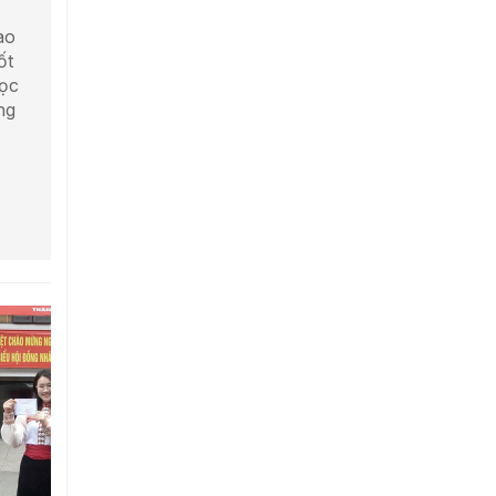
ào
ốt
học
ng