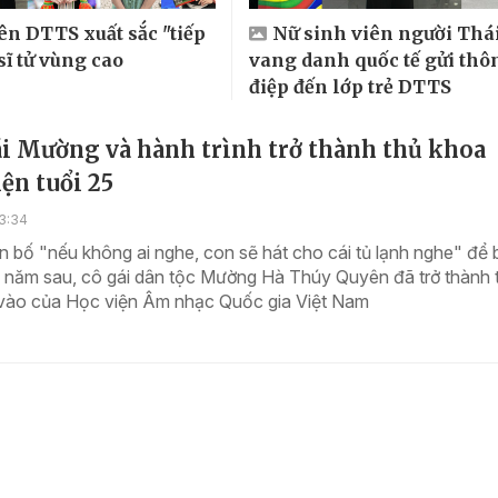
ên DTTS xuất sắc "tiếp
Nữ sinh viên người Thá
sĩ tử vùng cao
vang danh quốc tế gửi thô
điệp đến lớp trẻ DTTS
i Mường và hành trình trở thành thủ khoa
ện tuổi 25
3:34
 bố "nếu không ai nghe, con sẽ hát cho cái tủ lạnh nghe" để
 năm sau, cô gái dân tộc Mường Hà Thúy Quyên đã trở thành 
vào của Học viện Âm nhạc Quốc gia Việt Nam