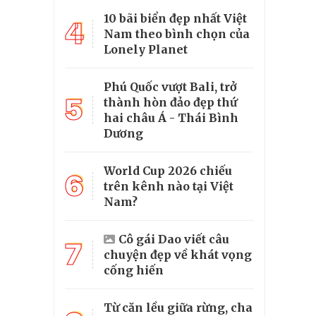
10 bãi biển đẹp nhất Việt
4
Nam theo bình chọn của
Lonely Planet
Phú Quốc vượt Bali, trở
5
thành hòn đảo đẹp thứ
hai châu Á - Thái Bình
Dương
World Cup 2026 chiếu
6
trên kênh nào tại Việt
Nam?
Cô gái Dao viết câu
7
chuyện đẹp về khát vọng
cống hiến
Từ căn lều giữa rừng, cha