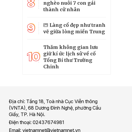
8
nghèo nuôi 7 con gái
thành cử nhân
9
Làng cổ đẹp như tranh
vẽ giữa lòng miền Trung
Thăm không gian lưu
10
giữ kí ức lịch sử về cố
Tổng Bí thư Trường
Chinh
Địa chỉ: Tầng 18, Toà nhà Cục Viễn thông
(VNTA), 68 Dương Đình Nghệ, phường Cầu
Giấy, TP. Hà Nội.
Điện thoại: 02437674981
Email: vietnamnet@vietnamnet.vn