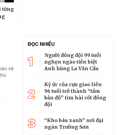
i từng
ng
ĐỌC NHIỀU
Người đồng đội 99 tuổi
1
nghẹn ngào tiễn biệt
Anh hùng La Văn Cầu
 bảo vệ
thủ
Ký ức của cựu giao liên
2
96 tuổi trở thành “tấm
bản đồ” tìm hài cốt đồng
đội
3
“Kho báu xanh” nơi đại
ngàn Trường Sơn