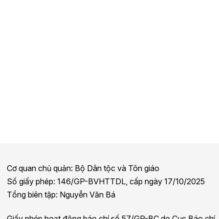
Cơ quan chủ quản: Bộ Dân tộc và Tôn giáo
Số giấy phép: 146/GP-BVHTTDL, cấp ngày 17/10/2025
Tổng biên tập: Nguyễn Văn Bá
Giấy phép hoạt động báo chí số 57/GP-BC do Cục Báo chí,