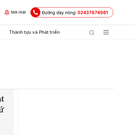
Đường dây nóng:
02437674981
Mới nhất
Thành tựu và Phát triển
ạt
ứ