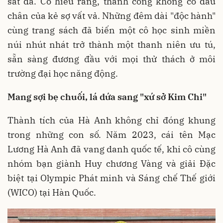
sắt đá. Cô hiểu rằng, thành công không có dấu
chân của kẻ sợ vất vả. Những đêm dài "độc hành"
cùng trang sách đã biến một cô học sinh miền
núi nhút nhát trở thành một thanh niên ưu tú,
sẵn sàng đương đầu với mọi thử thách ở môi
trường đại học năng động.
Mang sợi bẹ chuối, lá dứa sang "xứ sở Kim Chi"
Thành tích của Hà Anh không chỉ đóng khung
trong những con số. Năm 2023, cái tên Mạc
Lương Hà Anh đã vang danh quốc tế, khi cô cùng
nhóm bạn giành Huy chương Vàng và giải Đặc
biệt tại Olympic Phát minh và Sáng chế Thế giới
(WICO) tại Hàn Quốc.