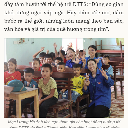
đầy tâm huyết tới thế hệ trẻ DTTS: “Đừng sợ gian
khó, đừng ngại vấp ngã. Hãy dám ước mơ, dám
bước ra thế giới, nhưng luôn mang theo bản sắc,
văn hóa và giá trị của quê hương trong tim”.
Mạc Lương Hà Anh tích cực tham gia các hoạt động hướng tới
vùng DTTS do Đoàn Thanh niên Học viện Ngoại giao tổ chức