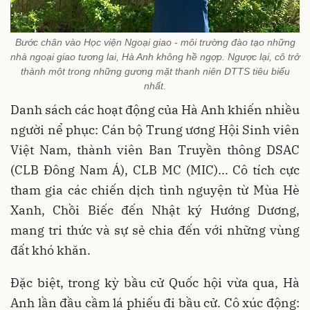
Bước chân vào Học viện Ngoại giao - môi trường đào tạo những
nhà ngoại giao tương lai, Hà Anh không hề ngợp. Ngược lại, cô trở
thành một trong những gương mặt thanh niên DTTS tiêu biểu
nhất.
Danh sách các hoạt động của Hà Anh khiến nhiều
người nể phục: Cán bộ Trung ương Hội Sinh viên
Việt Nam, thành viên Ban Truyền thông DSAC
(CLB Đông Nam Á), CLB MC (MIC)... Cô tích cực
tham gia các chiến dịch tình nguyện từ Mùa Hè
Xanh, Chồi Biếc đến Nhật ký Hướng Dương,
mang tri thức và sự sẻ chia đến với những vùng
đất khó khăn.
Đặc biệt, trong kỳ bầu cử Quốc hội vừa qua, Hà
Anh lần đầu cầm lá phiếu đi bầu cử. Cô xúc động: