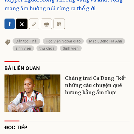
mang âm hưởng núi rừng ra thế giới
Dân tộc Thái
Học viện Ngoại giao
Mạc Lương Hà Anh
sinh viên
thủ khoa
Sinh viên
BÀI LIÊN QUAN
Chàng trai Ca Dong "kể"
những câu chuyện quê
hương bằng ẩm thực
ĐỌC TIẾP