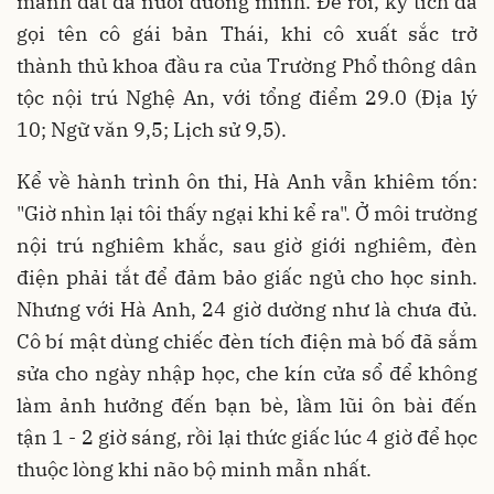
mảnh đất đã nuôi dưỡng mình. Để rồi, kỳ tích đã
gọi tên cô gái bản Thái, khi cô xuất sắc trở
thành thủ khoa đầu ra của Trường Phổ thông dân
tộc nội trú Nghệ An, với tổng điểm 29.0 (Địa lý
10; Ngữ văn 9,5; Lịch sử 9,5).
Kể về hành trình ôn thi, Hà Anh vẫn khiêm tốn:
"Giờ nhìn lại tôi thấy ngại khi kể ra". Ở môi trường
nội trú nghiêm khắc, sau giờ giới nghiêm, đèn
điện phải tắt để đảm bảo giấc ngủ cho học sinh.
Nhưng với Hà Anh, 24 giờ dường như là chưa đủ.
Cô bí mật dùng chiếc đèn tích điện mà bố đã sắm
sửa cho ngày nhập học, che kín cửa sổ để không
làm ảnh hưởng đến bạn bè, lầm lũi ôn bài đến
tận 1 - 2 giờ sáng, rồi lại thức giấc lúc 4 giờ để học
thuộc lòng khi não bộ minh mẫn nhất.