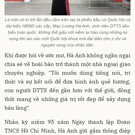
Là một cử tri trẻ lần đầu cầm trên tay lá phiếu bầu cử Quốc hội và
đại biểu HĐND các cấp, Mạc Lương Hà Anh, sinh viên DTTS tiêu
biểu toàn quốc, không thể giấu nổi niềm tự hào cùng những kỳ
vọng lớn lao vào một Quốc hội khoá mới đại diện cho ý chí và
nguyện vọng của nhân dân.
Khi được hỏi về ước mơ, Hà Anh không ngần ngại
chia sẻ về hoài bão trở thành một nhà ngoại giao
chuyên nghiệp. "Tôi muốn dùng tiếng nói, tri
thức và sự kết nối để đưa hình ảnh quê hương,
con người DTTS đến gần hơn với thế giới, đồng
thời mang về những giá trị tốt đẹp để xây dựng
bản làng".
Nhân kỷ niệm 95 năm Ngày thành lập Đoàn
TNCS Hồ Chí Minh, Hà Anh gửi gắm thông điệp