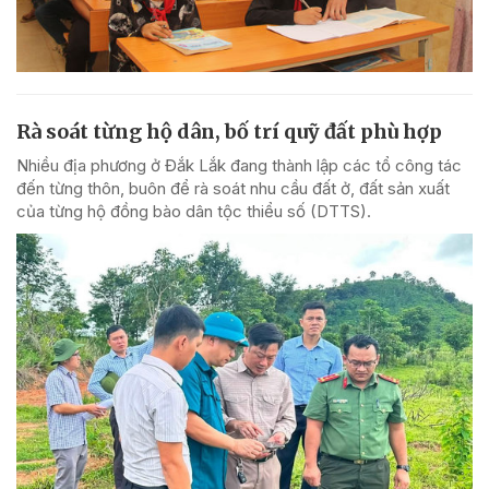
Rà soát từng hộ dân, bố trí quỹ đất phù hợp
Nhiều địa phương ở Đắk Lắk đang thành lập các tổ công tác
đến từng thôn, buôn để rà soát nhu cầu đất ở, đất sản xuất
của từng hộ đồng bào dân tộc thiểu số (DTTS).