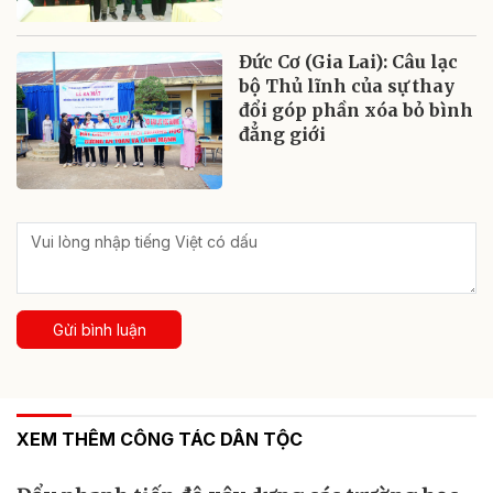
Đức Cơ (Gia Lai): Câu lạc
bộ Thủ lĩnh của sự thay
đổi góp phần xóa bỏ bình
đẳng giới
Gửi bình luận
XEM THÊM CÔNG TÁC DÂN TỘC