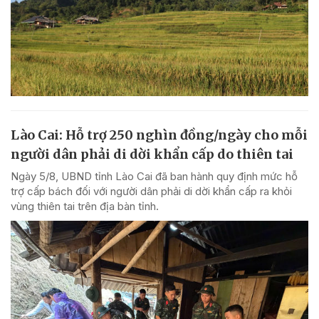
Lào Cai: Hỗ trợ 250 nghìn đồng/ngày cho mỗi
người dân phải di dời khẩn cấp do thiên tai
Ngày 5/8, UBND tỉnh Lào Cai đã ban hành quy định mức hỗ
trợ cấp bách đối với người dân phải di dời khẩn cấp ra khỏi
vùng thiên tai trên địa bàn tỉnh.