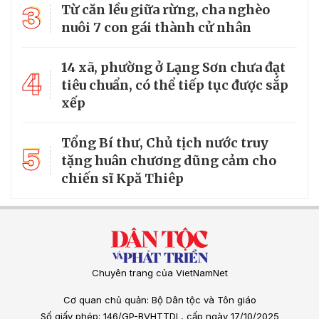
3
Từ căn lều giữa rừng, cha nghèo
nuôi 7 con gái thành cử nhân
14 xã, phường ở Lạng Sơn chưa đạt
4
tiêu chuẩn, có thể tiếp tục được sắp
xếp
Tổng Bí thư, Chủ tịch nước truy
5
tặng huân chương dũng cảm cho
chiến sĩ Kpă Thiêp
Chuyên trang của VietNamNet
Cơ quan chủ quản: Bộ Dân tộc và Tôn giáo
Số giấy phép: 146/GP-BVHTTDL, cấp ngày 17/10/2025