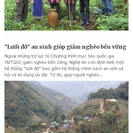
"Lưới đỡ" an sinh giúp giảm nghèo bền vững
Ngoài những trợ lực từ Chương trình mục tiêu quốc gia
(MTQG) giảm nghèo bền vững, Nghệ An còn định hình một
hệ thống “lưới đỡ” bao gồm hệ thống chính sách an sinh xã
hội và tín dụng ưu đãi. Từ đó, giúp người nghèo...