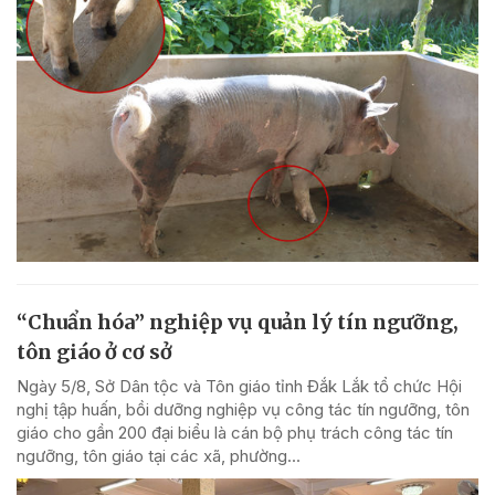
“Chuẩn hóa” nghiệp vụ quản lý tín ngưỡng,
tôn giáo ở cơ sở
Ngày 5/8, Sở Dân tộc và Tôn giáo tỉnh Đắk Lắk tổ chức Hội
nghị tập huấn, bồi dưỡng nghiệp vụ công tác tín ngưỡng, tôn
giáo cho gần 200 đại biểu là cán bộ phụ trách công tác tín
ngưỡng, tôn giáo tại các xã, phường...