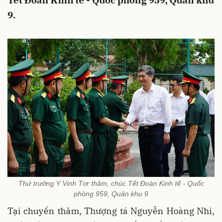
Tết Đoàn Kinh tế - Quốc phòng 959, Quân khu
9.
Thứ trưởng Y Vinh Tơr thăm, chúc Tết Đoàn Kinh tế - Quốc
phòng 959, Quân khu 9
Tại chuyến thăm, Thượng tá Nguyễn Hoàng Nhi,