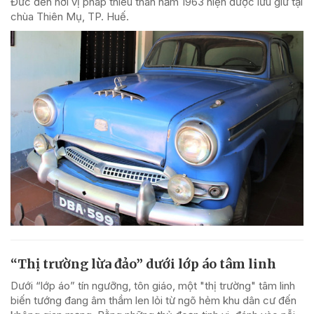
Đức đến nơi vị pháp thiêu thân năm 1963 hiện được lưu giữ tại
chùa Thiên Mụ, TP. Huế.
“Thị trường lừa đảo” dưới lớp áo tâm linh
Dưới “lớp áo” tín ngưỡng, tôn giáo, một "thị trường" tâm linh
biến tướng đang âm thầm len lỏi từ ngõ hẻm khu dân cư đến