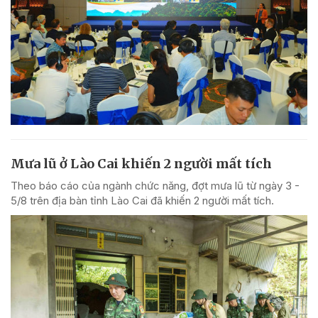
Mưa lũ ở Lào Cai khiến 2 người mất tích
Theo báo cáo của ngành chức năng, đợt mưa lũ từ ngày 3 -
5/8 trên địa bàn tỉnh Lào Cai đã khiến 2 người mất tích.