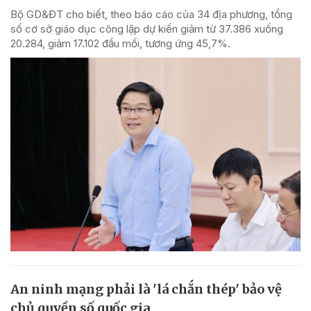
Bộ GD&ĐT cho biết, theo báo cáo của 34 địa phương, tổng
số cơ sở giáo dục công lập dự kiến giảm từ 37.386 xuống
20.284, giảm 17.102 đầu mối, tương ứng 45,7%.
An ninh mạng phải là 'lá chắn thép' bảo vệ
chủ quyền số quốc gia