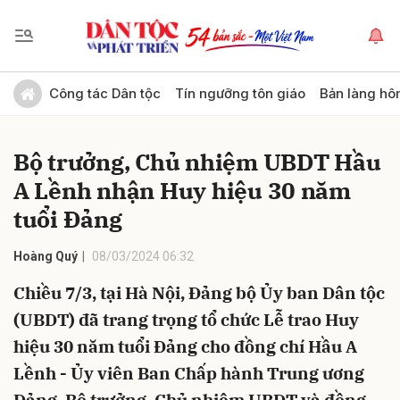
Gửi bình luận
Công tác Dân tộc
Tín ngưỡng tôn giáo
Bản làng hô
Bộ trưởng, Chủ nhiệm UBDT Hầu
A Lềnh nhận Huy hiệu 30 năm
tuổi Đảng
Hoàng Quý
08/03/2024 06:32
Hủy
Gửi
Chiều 7/3, tại Hà Nội, Đảng bộ Ủy ban Dân tộc
(UBDT) đã trang trọng tổ chức Lễ trao Huy
hiệu 30 năm tuổi Đảng cho đồng chí Hầu A
Lềnh - Ủy viên Ban Chấp hành Trung ương