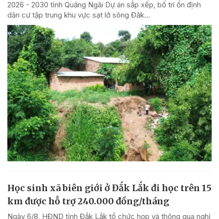
2026 - 2030 tỉnh Quảng Ngãi Dự án sắp xếp, bố trí ổn định
dân cư tập trung khu vực sạt lở sông Đăk...
Học sinh xã biên giới ở Đắk Lắk đi học trên 15
km được hỗ trợ 240.000 đồng/tháng
Ngày 6/8, HĐND tỉnh Đắk Lắk tổ chức họp và thông qua nghị