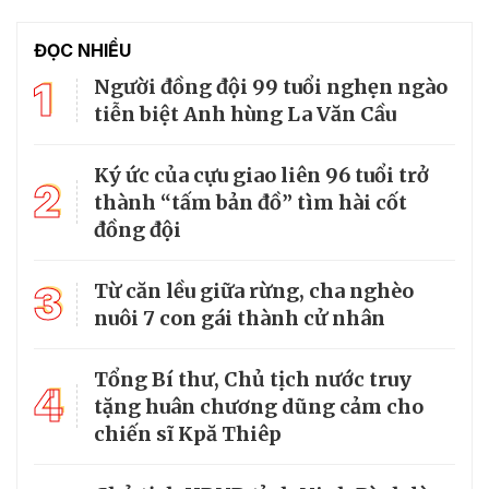
ĐỌC NHIỀU
1
Người đồng đội 99 tuổi nghẹn ngào
tiễn biệt Anh hùng La Văn Cầu
Ký ức của cựu giao liên 96 tuổi trở
2
thành “tấm bản đồ” tìm hài cốt
đồng đội
3
Từ căn lều giữa rừng, cha nghèo
nuôi 7 con gái thành cử nhân
Tổng Bí thư, Chủ tịch nước truy
4
tặng huân chương dũng cảm cho
chiến sĩ Kpă Thiêp