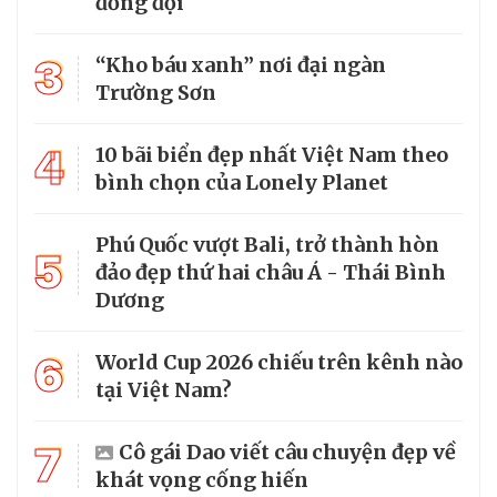
đồng đội
3
“Kho báu xanh” nơi đại ngàn
Trường Sơn
4
10 bãi biển đẹp nhất Việt Nam theo
bình chọn của Lonely Planet
Phú Quốc vượt Bali, trở thành hòn
5
đảo đẹp thứ hai châu Á - Thái Bình
Dương
6
World Cup 2026 chiếu trên kênh nào
tại Việt Nam?
7
Cô gái Dao viết câu chuyện đẹp về
khát vọng cống hiến