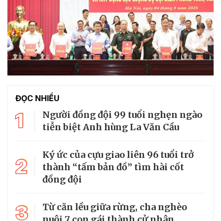
ĐỌC NHIỀU
1
Người đồng đội 99 tuổi nghẹn ngào
tiễn biệt Anh hùng La Văn Cầu
Ký ức của cựu giao liên 96 tuổi trở
2
thành “tấm bản đồ” tìm hài cốt
đồng đội
3
Từ căn lều giữa rừng, cha nghèo
nuôi 7 con gái thành cử nhân