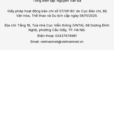
Tổng biên tập: Nguyễn Văn Bá
Giấy phép hoạt động báo chí số 57/GP-BC do Cục Báo chí, Bộ
Văn hóa, Thể thao và Du lịch cấp ngày 06/11/2025.
Địa chỉ: Tầng 18, Toà nhà Cục Viễn thông (VNTA), 68 Dương Đình
Nghệ, phường Cầu Giấy, TP. Hà Nội.
Điện thoại: 02437674981
Email: vietnamnet@vietnamnet.vn