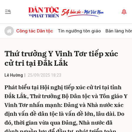
Gửi bình luận
Công tác Dân tộc
Tín ngưỡng tôn giáo
Bản làng hô
Thứ trưởng Y Vinh Tơr tiếp xúc
cử tri tại Đắk Lắk
Lê Hường
25/09/2025 18:23
Phát biểu tại Hội nghị tiếp xúc cử tri tại tỉnh
Hủy
Gửi
Đắk Lắk, Thứ trưởng Bộ Dân tộc và Tôn giáo Y
Vinh Tơr nhấn mạnh: Đảng và Nhà nước xác
định vấn đề dân tộc là vấn đề lớn, lâu dài. Do
đó, thời gian vừa qua Đảng, Nhà nước đã
dành nguồn lực để đầu tư, phát triển toàn