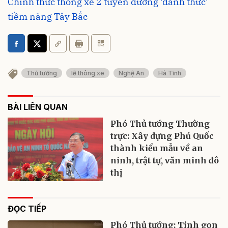
Chính thức thông xe 2 tuyến đường 'đánh thức'
tiềm năng Tây Bắc
Thủ tướng
lễ thông xe
Nghệ An
Hà Tĩnh
BÀI LIÊN QUAN
Phó Thủ tướng Thường
trực: Xây dựng Phú Quốc
thành kiểu mẫu về an
ninh, trật tự, văn minh đô
thị
ĐỌC TIẾP
Phó Thủ tướng: Tinh gọn