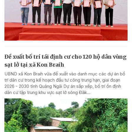
Đề xuất bố trí tái định cư cho 120 hộ dân vùng
sạt lở tại xã Kon Braih
UBND xã Kon Braih vừa đề xuất vào danh mục các dự án bố
trí dân cư trong kế hoạch đầu tư công trung hạn, giai đoạn
2026 - 2030 tỉnh Quảng Ngãi Dự án sắp xếp, bố trí ổn định
dân cư tập trung khu vực sạt lở sông Đăk...