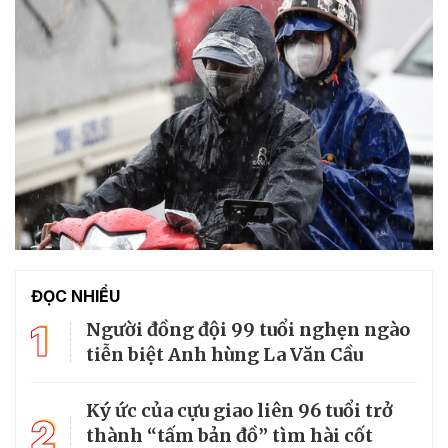
ĐỌC NHIỀU
1
Người đồng đội 99 tuổi nghẹn ngào
tiễn biệt Anh hùng La Văn Cầu
Ký ức của cựu giao liên 96 tuổi trở
2
thành “tấm bản đồ” tìm hài cốt