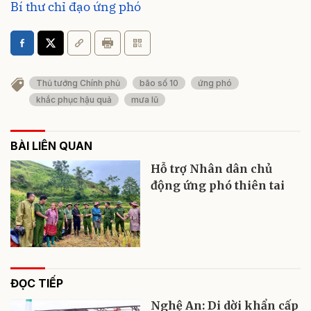
Bí thư chỉ đạo ứng phó
Thủ tướng Chính phủ
bão số 10
ứng phó
khắc phục hậu quả
mưa lũ
BÀI LIÊN QUAN
Hỗ trợ Nhân dân chủ
động ứng phó thiên tai
ĐỌC TIẾP
Nghệ An: Di dời khẩn cấp