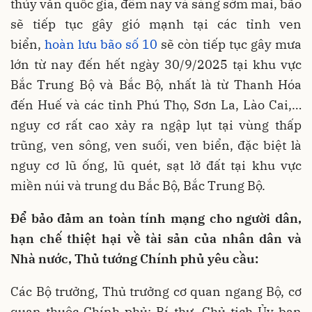
thủy văn quốc gia, đêm nay và sáng sớm mai,
bão
sẽ tiếp tục gây gió mạnh tại các tỉnh ven
biển,
hoàn lưu bão số 10
sẽ còn tiếp tục gây mưa
lớn từ nay đến hết ngày 30/9/2025 tại khu vực
Bắc Trung Bộ và Bắc Bộ, nhất là từ Thanh Hóa
đến Huế và các tỉnh Phú Thọ, Sơn La, Lào Cai,…
nguy cơ rất cao xảy ra ngập lụt tại vùng thấp
trũng, ven sông, ven suối, ven biển, đặc biệt là
nguy cơ lũ ống, lũ quét, sạt lở đất tại khu vực
miền núi và trung du Bắc Bộ, Bắc Trung Bộ.
Để bảo đảm an toàn tính mạng cho người dân,
hạn chế thiệt hại về tài sản của nhân dân và
Nhà nước, Thủ tướng Chính phủ yêu cầu:
Các Bộ trưởng, Thủ trưởng cơ quan ngang Bộ, cơ
quan thuộc Chính phủ; Bí thư, Chủ tịch Ủy ban