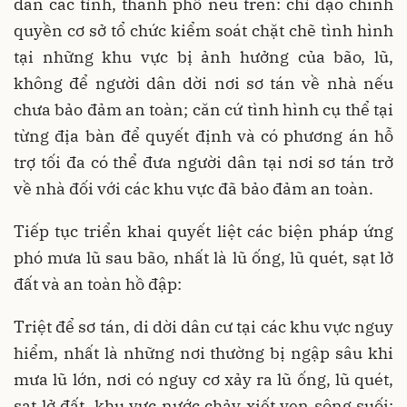
dân các tỉnh, thành phố nêu trên: chỉ đạo chính
quyền cơ sở tổ chức kiểm soát chặt chẽ tình hình
tại những khu vực bị ảnh hưởng của bão, lũ,
không để người dân dời nơi sơ tán về nhà nếu
chưa bảo đảm an toàn; căn cứ tình hình cụ thể tại
từng địa bàn để quyết định và có phương án hỗ
trợ tối đa có thể đưa người dân tại nơi sơ tán trở
về nhà đối với các khu vực đã bảo đảm an toàn.
Tiếp tục triển khai quyết liệt các biện pháp ứng
phó mưa lũ sau bão, nhất là lũ ống, lũ quét, sạt lở
đất và an toàn hồ đập:
Triệt để sơ tán, di dời dân cư tại các khu vực nguy
hiểm, nhất là những nơi thường bị ngập sâu khi
mưa lũ lớn, nơi có nguy cơ xảy ra lũ ống, lũ quét,
sạt lở đất, khu vực nước chảy xiết ven sông suối;