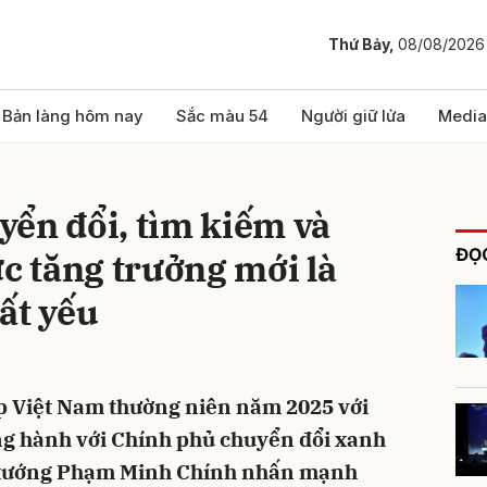
Thứ Bảy,
08/08/2026
bình luận
Bản làng hôm nay
Sắc màu 54
Người giữ lửa
Media
ển đổi, tìm kiếm và
ĐỌC
ực tăng trưởng mới là
ất yếu
Hủy
G
 Việt Nam thường niên năm 2025 với
g hành với Chính phủ chuyển đổi xanh
ủ tướng Phạm Minh Chính nhấn mạnh