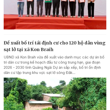
Đề xuất bố trí tái định cư cho 120 hộ dân vùng
sạt lở tại xã Kon Braih
UBND xã Kon Braih vừa đề xuất vào danh mục các dự án bố
trí dân cư trong kế hoạch đầu tư công trung hạn, giai đoạn
2026 - 2030 tỉnh Quảng Ngãi Dự án sắp xếp, bố trí ổn định
dân cư tập trung khu vực sạt lở sông Đăk...