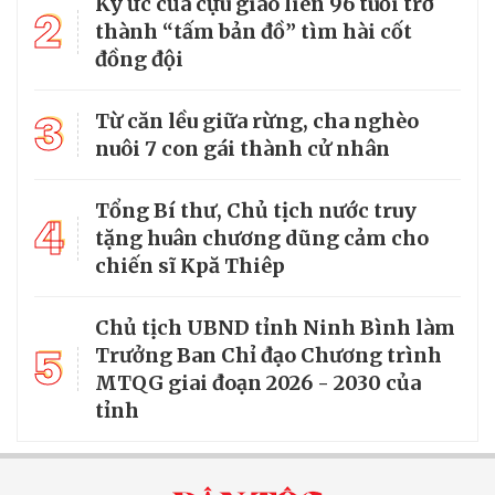
Ký ức của cựu giao liên 96 tuổi trở
2
thành “tấm bản đồ” tìm hài cốt
đồng đội
3
Từ căn lều giữa rừng, cha nghèo
nuôi 7 con gái thành cử nhân
Tổng Bí thư, Chủ tịch nước truy
4
tặng huân chương dũng cảm cho
chiến sĩ Kpă Thiêp
Chủ tịch UBND tỉnh Ninh Bình làm
5
Trưởng Ban Chỉ đạo Chương trình
MTQG giai đoạn 2026 - 2030 của
tỉnh