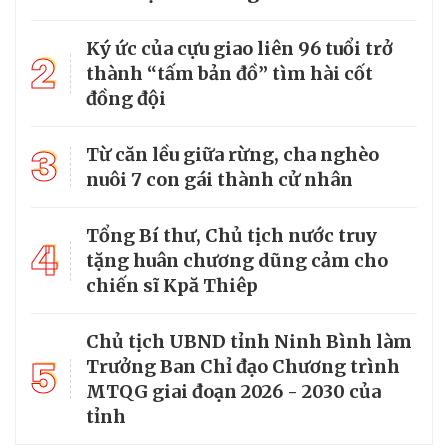
Ký ức của cựu giao liên 96 tuổi trở
2
thành “tấm bản đồ” tìm hài cốt
đồng đội
3
Từ căn lều giữa rừng, cha nghèo
nuôi 7 con gái thành cử nhân
Tổng Bí thư, Chủ tịch nước truy
4
tặng huân chương dũng cảm cho
chiến sĩ Kpă Thiêp
Chủ tịch UBND tỉnh Ninh Bình làm
5
Trưởng Ban Chỉ đạo Chương trình
MTQG giai đoạn 2026 - 2030 của
tỉnh