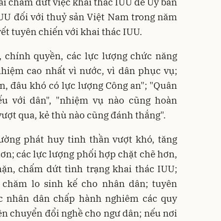
i chấm dứt việc khai thác IUU để Uỷ ban
IUU đối với thuỷ sản Việt Nam trong năm
ết tuyên chiến với khai thác IUU.
, chính quyền, các lực lượng chức năng
nhiệm cao nhất vì nước, vì dân phục vụ;
n, đâu khó có lực lượng Công an"; "Quân
iếu với dân", "nhiệm vụ nào cũng hoàn
ượt qua, kẻ thù nào cũng đánh thắng".
ường phát huy tinh thần vượt khó, tăng
ơn; các lực lượng phối hợp chặt chẽ hơn,
hặn, chấm dứt tình trạng khai thác IUU;
 chăm lo sinh kế cho nhân dân; tuyên
ục nhân dân chấp hành nghiêm các quy
iện chuyển đổi nghề cho ngư dân; nếu nơi