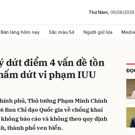
Thứ Năm,
06/08/2026
bình luận
Bản làng hôm nay
Sắc màu 54
Người giữ lửa
Media
ý dứt điểm 4 vấn đề tồn
ĐỌC
 chấm dứt vi phạm IUU
ở Chính phủ, Thủ tướng Phạm Minh Chính
Hủy
G
16 Ban Chỉ đạo Quốc gia về chống khai
, không báo cáo và không theo quy định
ỉnh, thành phố ven biển.