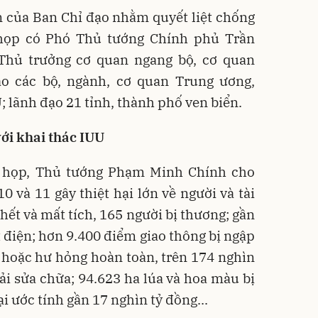
n của Ban Chỉ đạo nhằm quyết liệt chống
 họp có Phó Thủ tướng Chính phủ Trần
Thủ trưởng cơ quan ngang bộ, cơ quan
o các bộ, ngành, cơ quan Trung ương,
; lãnh đạo 21 tỉnh, thành phố ven biển.
ới khai thác IUU
n họp, Thủ tướng Phạm Minh Chính cho
10 và 11 gây thiệt hại lớn về người và tài
chết và mất tích, 165 người bị thương; gần
t điện; hơn 9.400 điểm giao thông bị ngập
ập hoặc hư hỏng hoàn toàn, trên 174 nghìn
ải sửa chữa; 94.623 ha lúa và hoa màu bị
hại ước tính gần 17 nghìn tỷ đồng...