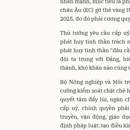
nhấn mạnh, mục tiêu là phả
châu Âu (EC) gỡ thẻ vàng 
2025, do đó phải cương quy
Thủ tướng yêu cầu cấp uỷ
phát huy tinh thần trách 
phát huy tinh thần "đâu cầ
đội ta trung với Đảng, h
thành, khó khăn nào cũng v
Bộ Nông nghiệp và Môi tr
cường kiểm soát chặt chẽ h
quyết tâm đẩy lùi, ngăn c
cấp uỷ, chính quyền phải
truyền, vận động, giáo d
định pháp luật; tạo điều k