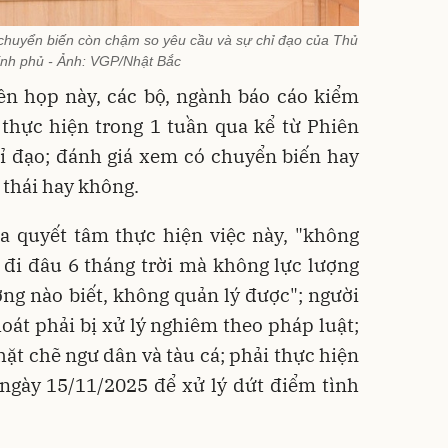
 chuyển biến còn chậm so yêu cầu và sự chỉ đạo của Thủ
nh phủ - Ảnh: VGP/Nhật Bắc
ên họp này, các bộ, ngành báo cáo kiểm
thực hiện trong 1 tuần qua kể từ Phiên
ỉ đạo; đánh giá xem có chuyển biến hay
 thái hay không.
a quyết tâm thực hiện việc này, "không
á đi đâu 6 tháng trời mà không lực lượng
ng nào biết, không quản lý được"; người
oát phải bị xử lý nghiêm theo pháp luật;
hặt chẽ ngư dân và tàu cá; phải thực hiện
 ngày 15/11/2025 để xử lý dứt điểm tình