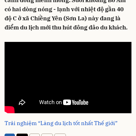
cánh đồng mênh mông. Suối khoáng Bò Ấm
có hai dòng nóng - lạnh với nhiệt độ gần 40
độ C ở xã Chiềng Yên (Sơn La) này đang là
điểm du lịch mới thu hút đông đảo du khách.
Trải nghiệm “Làng du lịch tốt nhất Thế giới”