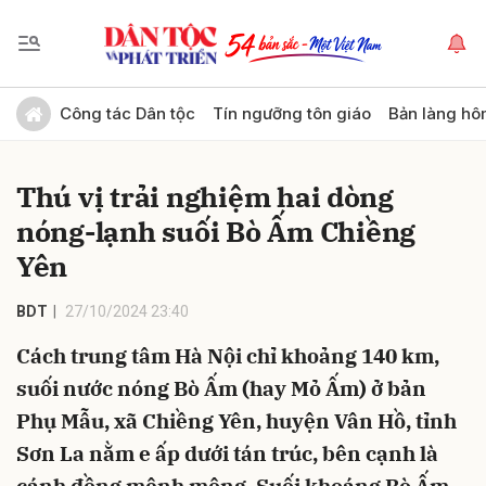
Gửi bình luận
Công tác Dân tộc
Tín ngưỡng tôn giáo
Bản làng hô
Thú vị trải nghiệm hai dòng
nóng-lạnh suối Bò Ấm Chiềng
Yên
BDT
27/10/2024 23:40
Hủy
Gửi
Cách trung tâm Hà Nội chỉ khoảng 140 km,
suối nước nóng Bò Ấm (hay Mỏ Ấm) ở bản
Phụ Mẫu, xã Chiềng Yên, huyện Vân Hồ, tỉnh
Sơn La nằm e ấp dưới tán trúc, bên cạnh là