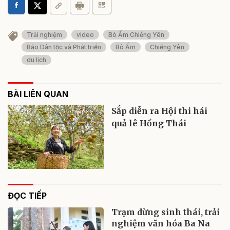
Trải nghiệm
video
Bò Ấm Chiềng Yên
Báo Dân tộc và Phát triển
Bò Ấm
Chiềng Yên
du lịch
BÀI LIÊN QUAN
Sắp diễn ra Hội thi hái
quả lê Hồng Thái
ĐỌC TIẾP
Trạm dừng sinh thái, trải
nghiệm văn hóa Ba Na