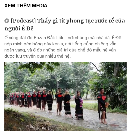
XEM THÊM MEDIA
[Podcast] Thấy gì từ phong tục rước rể của
người Ê Đê
Ở vùng đất đỏ Bazan Đắk Lắk - nơi những mái nhà dài Ê Đê
nép mình bên bóng cây kơnia, nơi tiếng cồng chiêng vẫn
ngân vang, và ở đó những giá trị của chế độ mẫu hệ vẫn
được lưu truyền qua nhiều thế hệ.