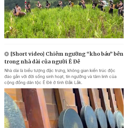
[Short video] Chiêm ngưỡng “kho báu” bên
trong nhà dài của người Ê Đê
Nhà dài là biểu tượng đặc trưng, không gian kiến trúc độc
đáo gắn với đời sống sinh hoạt, tín ngưỡng và tâm linh của
cộng đồng dân tộc Ê Đê ở tỉnh Đắk Lắk.