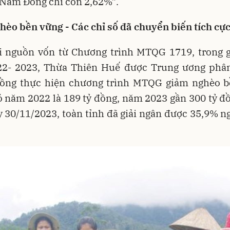
 Nam Đông chỉ còn 2,62%”.
èo bền vững - Các chỉ số đã chuyển biến tích cự
i nguồn vốn từ Chương trình MTQG 1719, trong g
2- 2023, Thừa Thiên Huế được Trung ương phâ
đồng thực hiện chương trình MTQG giảm nghèo b
 năm 2022 là 189 tỷ đồng, năm 2023 gần 300 tỷ đ
 30/11/2023, toàn tỉnh đã giải ngân được 35,9% 