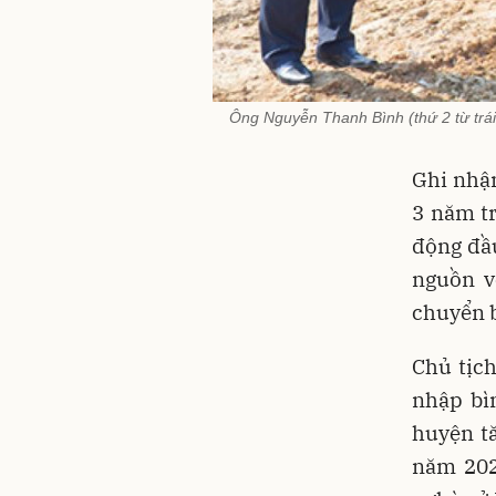
Ông Nguyễn Thanh Bình (thứ 2 từ trái
Ghi nhậ
3 năm t
động đầu
nguồn v
chuyển b
Chủ tịc
nhập bì
huyện t
năm 202