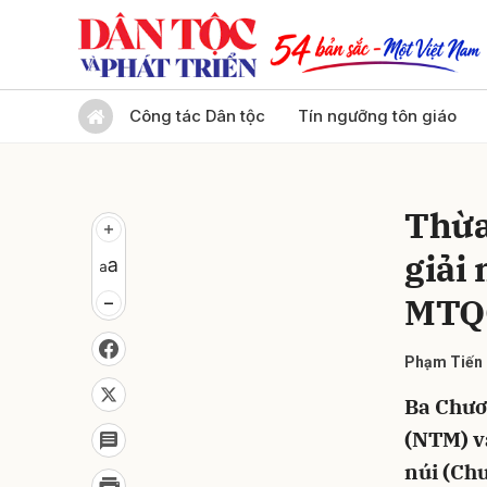
Gửi 
Công tác Dân tộc
Tín ngưỡng tôn giáo
Thừa
giải
MTQ
Phạm Tiến
Ba Chươ
(NTM) và
núi (Ch