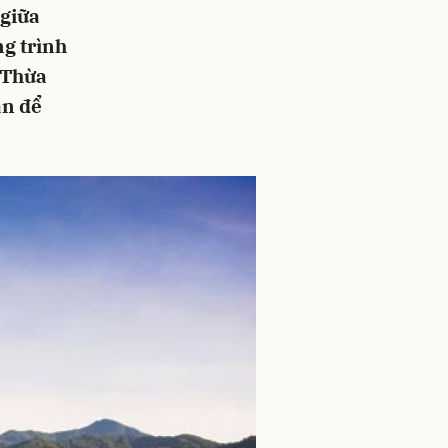
giữa
ng trình
h Thừa
ăn để