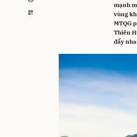
mạnh mẽ
vùng kh
MTQG phá
Thiên H
đẩy nhan