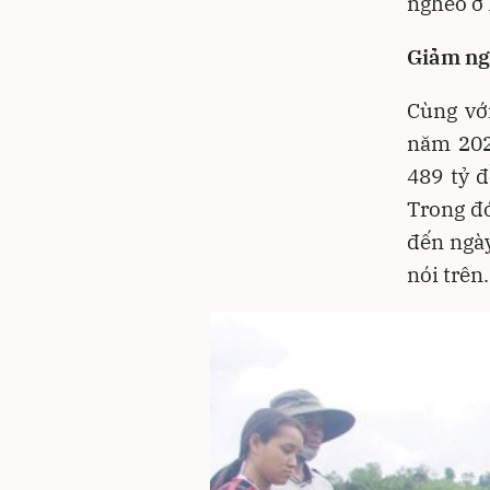
nghèo ở
Giảm ngh
Cùng vớ
năm 202
489 tỷ 
Trong đó
đến ngày
nói trên.