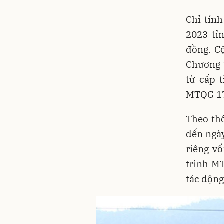
Chỉ tín
2023 tỉ
đồng. C
Chương t
từ cấp 
MTQG 17
Theo thô
đến ngà
riêng v
trình M
tác động