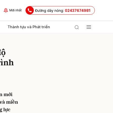
Đường dây nóng:
02437674981
Mới nhất
Thành tựu và Phát triển
độ
rình
ửi
n mới
 và miền
g lực