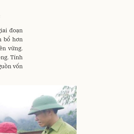
c
iai đoạn
n bổ hơn
ền vững.
ồng. Tính
nguồn vốn