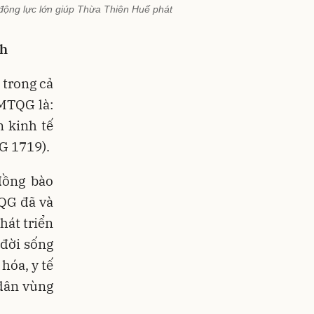
động lực lớn giúp Thừa Thiên Huế phát
nh
 trong cả
 MTQG là:
 kinh tế
G 1719).
đồng bào
QG đã và
hát triển
 đời sống
hóa, y tế
dân vùng