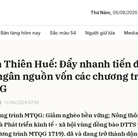
Thứ Năm,
06/08/2026
bình luận
Bản làng hôm nay
Sắc màu 54
Người giữ lửa
Media
 Thiên Huế: Đẩy nhanh tiến 
 ngân nguồn vốn các chương t
G
11/04/2024 07:03
Hủy
G
ng trình MTQG: Giảm nghèo bền vững; Nông thô
 Phát triển kinh tế - xã hội vùng đồng bào DTTS
ương trình MTQG 1719). đã và đang trở thành độn