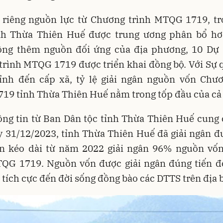
h riêng nguồn lực từ Chương trình MTQG 1719, t
nh Thừa Thiên Huế được trung ương phân bổ hơ
ộng thêm nguồn đối ứng của địa phương, 10 Dự 
rình MTQG 1719 được triển khai đồng bộ. Với Sự q
tỉnh đến cấp xã, tỷ lệ giải ngân nguồn vốn Chươ
19 tỉnh Thừa Thiên Huế nằm trong tốp đầu của cả
ng tin từ Ban Dân tộc tỉnh Thừa Thiên Huế cung 
y 31/12/2023, tỉnh Thừa Thiên Huế đã giải ngân đ
ốn kéo dài từ năm 2022 giải ngân 96% nguồn vố
TQG 1719. Nguồn vốn được giải ngân đúng tiến đ
 tích cực đến đời sống đồng bào các DTTS trên địa 