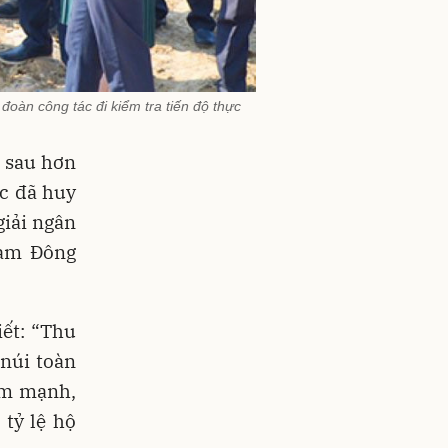
oàn công tác đi kiểm tra tiến độ thực
 sau hơn
c đã huy
giải ngân
Nam Đông
ết: “Thu
núi toàn
ảm mạnh,
tỷ lệ hộ