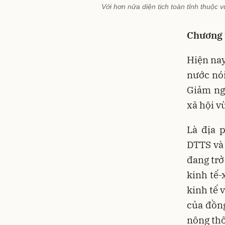
Với hơn nửa diện tịch toàn tỉnh thuộ
Chương 
Hiện nay
nước nói
Giảm ng
xã hội 
Là địa 
DTTS và
đang trở
kinh tế-
kinh tế 
của đồn
nông th