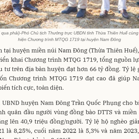
 qua phải)-Phó Chủ tịch Thưởng trực UBDN tỉnh Thừa Thiên Huế cùng đ
hiện Chương trình MTQG 1719 tại huyện Nam Đông
n tại huyện miền núi Nam Đông (Thừa Thiên Huế),
riển khai Chương trình MTQG 1719, tổng nguồn lự
 tư trên địa bàn huyện đạt hơn 66 tỷ đồng. Tỷ lệ 
ốn Chương trình MTQG 1719 đạt cao đã giúp 
iến tích cực, toàn diện.
h UBND huyện Nam Đông Trần Quốc Phụng cho bi
nh quân đầu người vùng đồng bào DTTS và miền 
ăng lên 40,9 triệu đồng/người. Tỷ lệ hộ nghèo gi
1 là 8,25%, cuối năm 2022 là 5,3% và năm 2023, 