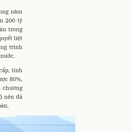
rong năm
n 200 tỷ
án trong
uyết liệt
ng trình
 nước.
cấp, tính
ược 80%,
n chương
ộ nên đã
bàn.