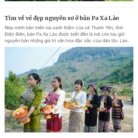
Tìm về vẻ đẹp nguyên sơ ở bản Pa Xa Lào
Nép mình bên triền núi xanh thẳm của xã Thanh Yên, tỉnh
Điện Biên, bản Pa Xa Lào được biết đến là nơi còn lưu giữ
nguyên bản những giá trị văn hóa đặc sắc của dân tộc Lào.