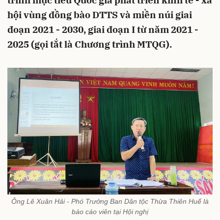
trình mục tiêu Quốc gia phát triển kinh tế - xã
hội vùng đồng bào DTTS và miền núi giai
đoạn 2021 - 2030, giai đoạn I từ năm 2021 -
2025 (gọi tắt là Chương trình MTQG).
Ông Lê Xuân Hải - Phó Trưởng Ban Dân tộc Thừa Thiên Huế là
báo cáo viên tại Hội nghị