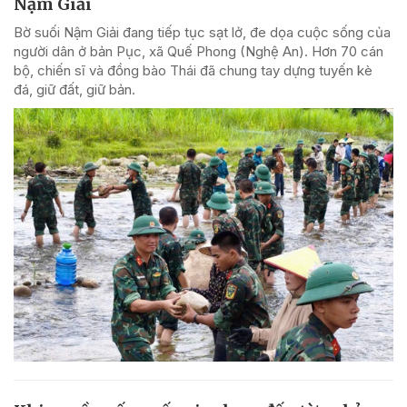
Nậm Giải
Bờ suối Nậm Giải đang tiếp tục sạt lở, đe dọa cuộc sống của
người dân ở bản Pục, xã Quế Phong (Nghệ An). Hơn 70 cán
bộ, chiến sĩ và đồng bào Thái đã chung tay dựng tuyến kè
đá, giữ đất, giữ bản.