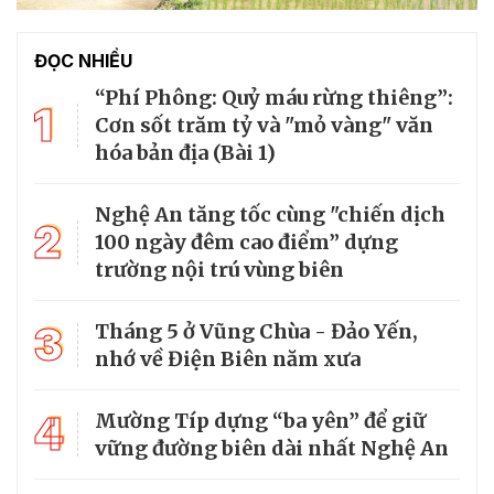
ĐỌC NHIỀU
“Phí Phông: Quỷ máu rừng thiêng”:
1
Cơn sốt trăm tỷ và "mỏ vàng" văn
hóa bản địa (Bài 1)
Nghệ An tăng tốc cùng "chiến dịch
2
100 ngày đêm cao điểm” dựng
trường nội trú vùng biên
3
Tháng 5 ở Vũng Chùa - Đảo Yến,
nhớ về Điện Biên năm xưa
4
Mường Típ dựng “ba yên” để giữ
vững đường biên dài nhất Nghệ An