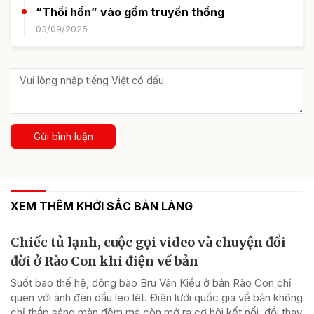
“Thổi hồn” vào gốm truyền thống
03/09/2025
Gửi bình luận
XEM THÊM KHỞI SẮC BẢN LÀNG
Chiếc tủ lạnh, cuộc gọi video và chuyện đổi
đời ở Rào Con khi điện về bản
Suốt bao thế hệ, đồng bào Bru Vân Kiều ở bản Rào Con chỉ
quen với ánh đèn dầu leo lét. Điện lưới quốc gia về bản không
chỉ thắp sáng màn đêm mà còn mở ra cơ hội kết nối, đổi thay