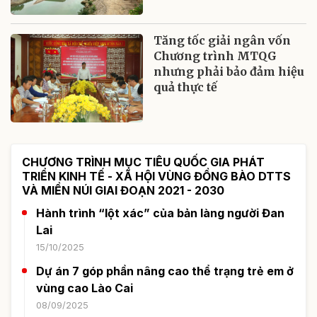
Tăng tốc giải ngân vốn
Chương trình MTQG
nhưng phải bảo đảm hiệu
quả thực tế
CHƯƠNG TRÌNH MỤC TIÊU QUỐC GIA PHÁT
TRIỂN KINH TẾ - XÃ HỘI VÙNG ĐỒNG BÀO DTTS
VÀ MIỀN NÚI GIAI ĐOẠN 2021 - 2030
Hành trình “lột xác” của bản làng người Đan
Lai
15/10/2025
Dự án 7 góp phần nâng cao thể trạng trẻ em ở
vùng cao Lào Cai
08/09/2025