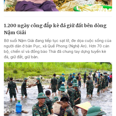
1.200 ngày công đắp kè đá giữ đất bên dòng
Nậm Giải
Bờ suối Nậm Giải đang tiếp tục sạt lở, đe dọa cuộc sống của
người dân ở bản Pục, xã Quế Phong (Nghệ An). Hơn 70 cán
bộ, chiến sĩ và đồng bào Thái đã chung tay dựng tuyến kè
đá, giữ đất, giữ bản.