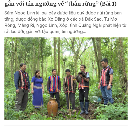
gắn với tín ngưỡng về “thần rừng” (Bài 1)
Sâm Ngọc Linh là loại cây dược liệu quý được núi rừng ban
tặng; được đồng bào Xơ Đăng ở các xã Đăk Sao, Tu Mơ
Rông, Măng Ri, Ngọc Linh, Xốp, tỉnh Quảng Ngãi phát hiện từ
rất lâu đời, gắn với tập quán, tín ngưỡng...