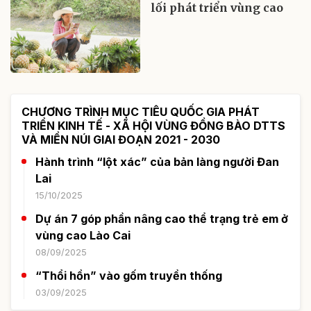
lối phát triển vùng cao
CHƯƠNG TRÌNH MỤC TIÊU QUỐC GIA PHÁT
TRIỂN KINH TẾ - XÃ HỘI VÙNG ĐỒNG BÀO DTTS
VÀ MIỀN NÚI GIAI ĐOẠN 2021 - 2030
Hành trình “lột xác” của bản làng người Đan
Lai
15/10/2025
Dự án 7 góp phần nâng cao thể trạng trẻ em ở
vùng cao Lào Cai
08/09/2025
“Thổi hồn” vào gốm truyền thống
03/09/2025