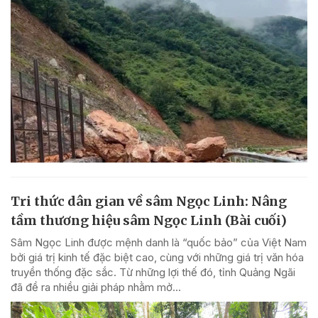
Tri thức dân gian về sâm Ngọc Linh: Nâng
tầm thương hiệu sâm Ngọc Linh (Bài cuối)
Sâm Ngọc Linh được mệnh danh là “quốc bảo” của Việt Nam
bởi giá trị kinh tế đặc biệt cao, cùng với những giá trị văn hóa
truyền thống đặc sắc. Từ những lợi thế đó, tỉnh Quảng Ngãi
đã đề ra nhiều giải pháp nhằm mở...