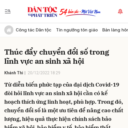
Gửi bình luận
Công tác Dân tộc
Tín ngưỡng tôn giáo
Bản làng hô
Thúc đẩy chuyển đổi số trong
lĩnh vực an sinh xã hội
Khánh Thi
20/12/2022 18:29
Từ diễn biến phức tạp của đại dịch Covid-19
Hủy
Gửi
đòi hỏi lĩnh vực an sinh xã hội cần có kế
hoạch thích ứng linh hoạt, phù hợp. Trong đó,
chuyển đổi số là một ưu tiên để nâng cao chất
lượng, hiệu quả thực hiện chính sách bảo
hiểm xã hội, bảo hiểm y tế, bảo hiểm thất