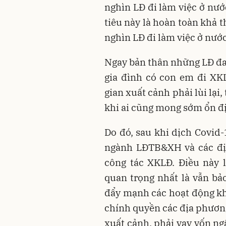
nghìn LĐ đi làm việc ở nướ
tiêu này là hoàn toàn khả 
nghìn LĐ đi làm việc ở nước
Ngay bản thân những LĐ đan
gia đình có con em đi XK
gian xuất cảnh phải lùi lại,
khi ai cũng mong sớm ổn địn
Do đó, sau khi dịch Covid
ngành LĐTB&XH và các địa
công tác XKLĐ. Điều này 
quan trọng nhất là vẫn bả
đẩy mạnh các hoạt động k
chính quyền các địa phươ
xuất cảnh, phải vay vốn ng