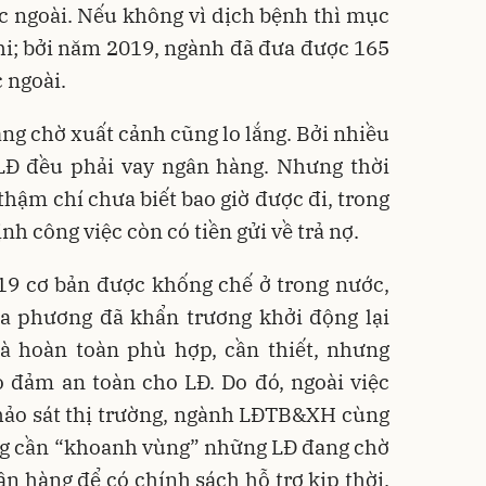
c ngoài. Nếu không vì dịch bệnh thì mục
thi; bởi năm 2019, ngành đã đưa được 165
 ngoài.
g chờ xuất cảnh cũng lo lắng. Bởi nhiều
LĐ đều phải vay ngân hàng. Nhưng thời
 thậm chí chưa biết bao giờ được đi, trong
h công việc còn có tiền gửi về trả nợ.
-19 cơ bản được khống chế ở trong nước,
 phương đã khẩn trương khởi động lại
là hoàn toàn phù hợp, cần thiết, nhưng
o đảm an toàn cho LĐ. Do đó, ngoài việc
hảo sát thị trường, ngành LĐTB&XH cùng
ng cần “khoanh vùng” những LĐ đang chờ
ân hàng để có chính sách hỗ trợ kịp thời.