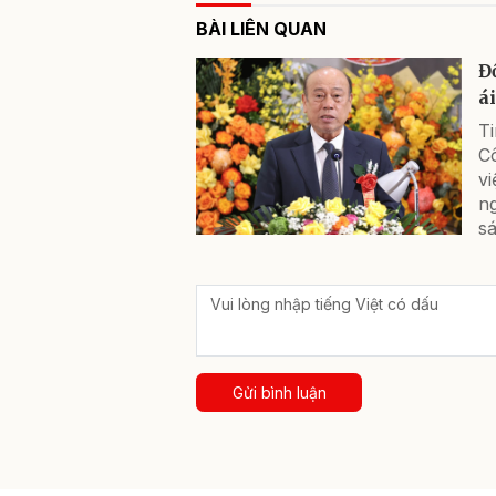
BÀI LIÊN QUAN
Đ
á
T
C
vi
ng
sá
Gửi bình luận