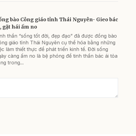
ồng bào Công giáo tỉnh Thái Nguyên- Gieo bác
i, gặt hái ấm no
inh thần “sống tốt đời, đẹp đạo” đã được đồng bào
ông giáo tỉnh Thái Nguyên cụ thể hóa bằng những
ệc làm thiết thực để phát triển kinh tế. Đời sống
ày càng ấm no là bệ phóng để tinh thần bác ái tỏa
ng trong...