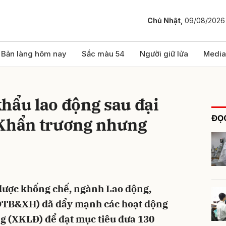
Chủ Nhật,
09/08/2026
bình luận
Bản làng hôm nay
Sắc màu 54
Người giữ lửa
Media
hẩu lao động sau đại
ĐỌC
 Khẩn trương nhưng
Hủy
G
 được khống chế, ngành Lao động,
LĐTB&XH) đã đẩy mạnh các hoạt động
ng (XKLĐ) để đạt mục tiêu đưa 130