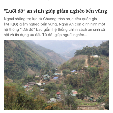
"Lưới đỡ" an sinh giúp giảm nghèo bền vững
Ngoài những trợ lực từ Chương trình mục tiêu quốc gia
(MTQG) giảm nghèo bền vững, Nghệ An còn định hình một
hệ thống “lưới đỡ” bao gồm hệ thống chính sách an sinh xã
hội và tín dụng ưu đãi. Từ đó, giúp người nghèo...