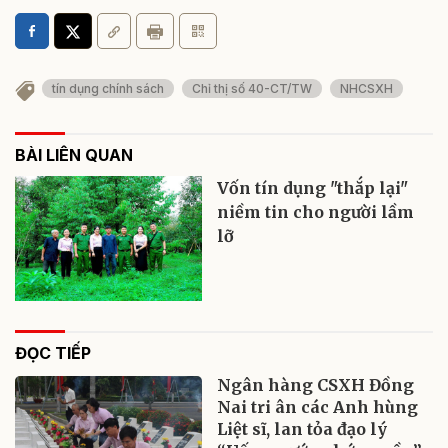
tín dụng chính sách
Chỉ thị số 40-CT/TW
NHCSXH
BÀI LIÊN QUAN
Vốn tín dụng "thắp lại"
niềm tin cho người lầm
lỡ
ĐỌC TIẾP
Ngân hàng CSXH Đồng
Nai tri ân các Anh hùng
Liệt sĩ, lan tỏa đạo lý