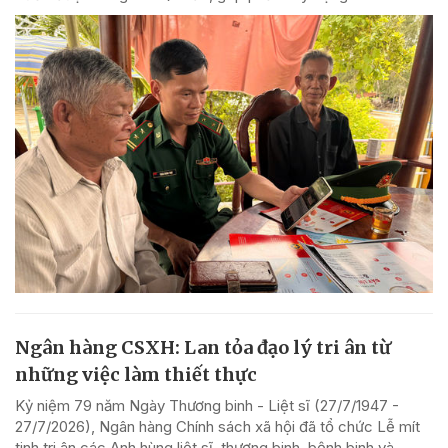
Ngân hàng CSXH: Lan tỏa đạo lý tri ân từ
những việc làm thiết thực
Kỷ niệm 79 năm Ngày Thương binh - Liệt sĩ (27/7/1947 -
27/7/2026), Ngân hàng Chính sách xã hội đã tổ chức Lễ mít
tinh tri ân các Anh hùng liệt sĩ, thương binh, bệnh binh và