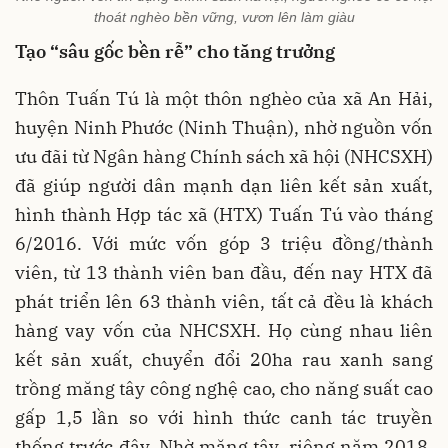
thoát nghèo bền vững, vươn lên làm giàu
Tạo “sâu gốc bền rễ” cho tăng trưởng
Thôn Tuấn Tú là một thôn nghèo của xã An Hải,
huyện Ninh Phước (Ninh Thuận), nhờ nguồn vốn
ưu đãi từ Ngân hàng Chính sách xã hội (NHCSXH)
đã giúp người dân mạnh dạn liên kết sản xuất,
hình thành Hợp tác xã (HTX) Tuấn Tú vào tháng
6/2016. Với mức vốn góp 3 triệu đồng/thành
viên, từ 13 thành viên ban đầu, đến nay HTX đã
phát triển lên 63 thành viên, tất cả đều là khách
hàng vay vốn của NHCSXH. Họ cùng nhau liên
kết sản xuất, chuyển đổi 20ha rau xanh sang
trồng măng tây công nghệ cao, cho năng suất cao
gấp 1,5 lần so với hình thức canh tác truyền
thống trước đây. Nhờ măng tây, riêng năm 2018,