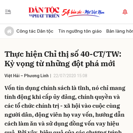
Gửi bình luận
Công tác Dân tộc
Tín ngưỡng tôn giáo
Bản làng hô
Thực hiện Chỉ thị số 40-CT/TW:
Kỳ vọng từ những đột phá mới
Việt Hải – Phương Linh
22/07/2020 15:08
Vốn tín dụng chính sách là tĩnh, nó chỉ mang
Hủy
Gửi
tính động khi cấp ủy đảng, chính quyền và
các tổ chức chính trị - xã hội vào cuộc cùng
người dân, động viên họ vay vốn, hướng dẫn
cách làm ăn và sử dụng đồng vốn vay hiệu
quả. Bởi vậy, hiệu quả của các chương trình