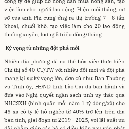
công ty để giúp đỡ nông dân mua nông sản, tạo
việc làm cho người lao động. Hiện mỗi tháng, cơ
sở của anh Phi cung ứng ra thị trường 7 - 8 tấn
khoai, chuối khô, tạo việc làm cho 20 lao động
thường xuyên, lương 5 triệu đồng/tháng.
Kỳ vọng từ những đột phá mới
Nhiều địa phương đã cụ thể hóa việc thực hiện
Chỉ thị số 40-CT/TW với nhiều đổi mới và đột phá
mang lại sự kỳ vọng lớn, đơn cử như: Ban Thường
vụ Tỉnh ủy, HĐND tỉnh Lào Cai đã ban hành và
đưa vào Nghị quyết ngân sách tỉnh ủy thác qua
NHCSXH (bình quân mỗi năm 1 tỷ đồng/xã) cho
43 xã có tỷ lệ hộ nghèo từ 40% trở lên trên địa
bàn tỉnh, giai đoạn từ 2019 - 2025, với lãi suất ưu
đãi nhằm giúp các hộ có điều kiện vay vốn phát