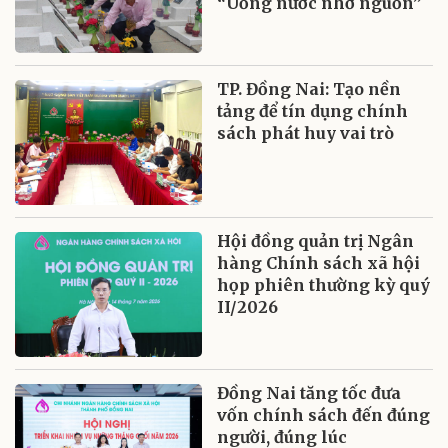
“Uống nước nhớ nguồn”
TP. Đồng Nai: Tạo nền
tảng để tín dụng chính
sách phát huy vai trò
Hội đồng quản trị Ngân
hàng Chính sách xã hội
họp phiên thường kỳ quý
II/2026
Đồng Nai tăng tốc đưa
vốn chính sách đến đúng
người, đúng lúc