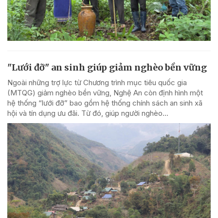
"Lưới đỡ" an sinh giúp giảm nghèo bền vững
Ngoài những trợ lực từ Chương trình mục tiêu quốc gia
(MTQG) giảm nghèo bền vững, Nghệ An còn định hình một
hệ thống “lưới đỡ” bao gồm hệ thống chính sách an sinh xã
hội và tín dụng ưu đãi. Từ đó, giúp người nghèo...