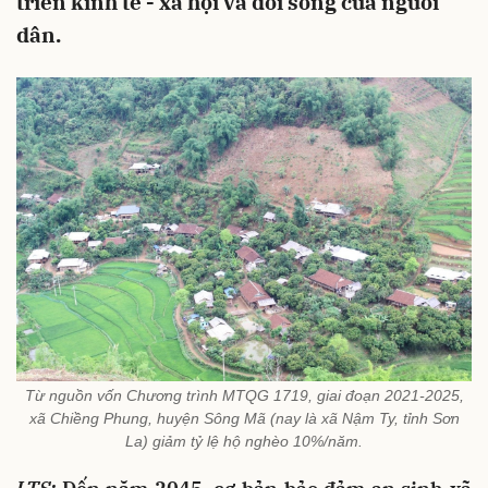
triển kinh tế - xã hội và đời sống của người
dân.
Từ nguồn vốn Chương trình MTQG 1719, giai đoạn 2021-2025,
xã Chiềng Phung, huyện Sông Mã (nay là xã Nậm Ty, tỉnh Sơn
La) giảm tỷ lệ hộ nghèo 10%/năm.