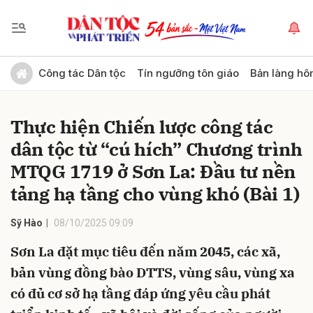
Gửi bình luận
Công tác Dân tộc
Tín ngưỡng tôn giáo
Bản làng hô
Thực hiện Chiến lược công tác
dân tộc từ “cú hích” Chương trình
MTQG 1719 ở Sơn La: Đầu tư nền
tảng hạ tầng cho vùng khó (Bài 1)
Hủy
Gửi
Sỹ Hào
08/10/2025 09:09
Sơn La đặt mục tiêu đến năm 2045, các xã,
bản vùng đồng bào DTTS, vùng sâu, vùng xa
có đủ cơ sở hạ tầng đáp ứng yêu cầu phát