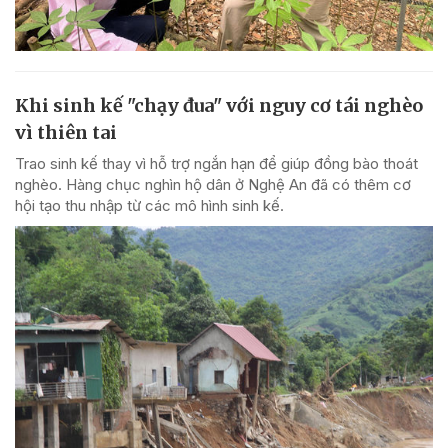
Khi sinh kế "chạy đua" với nguy cơ tái nghèo
vì thiên tai
Trao sinh kế thay vì hỗ trợ ngắn hạn để giúp đồng bào thoát
nghèo. Hàng chục nghìn hộ dân ở Nghệ An đã có thêm cơ
hội tạo thu nhập từ các mô hình sinh kế.