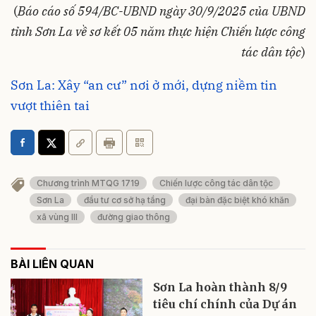
(
Báo cáo số 594/BC-UBND ngày 30/9/2025 của UBND
tỉnh Sơn La về sơ kết 05 năm thực hiện Chiến lược công
tác dân tộc
)
Sơn La: Xây “an cư” nơi ở mới, dựng niềm tin
vượt thiên tai
Chương trình MTQG 1719
Chiến lược công tác dân tộc
Sơn La
đầu tư cơ sở hạ tầng
đại bàn đặc biệt khó khăn
xã vùng III
đường giao thông
BÀI LIÊN QUAN
Sơn La hoàn thành 8/9
tiêu chí chính của Dự án