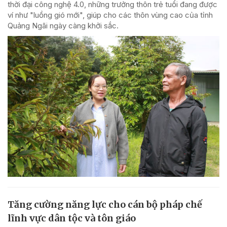
thời đại công nghệ 4.0, những trưởng thôn trẻ tuổi đang được
ví như "luồng gió mới", giúp cho các thôn vùng cao của tỉnh
Quảng Ngãi ngày càng khởi sắc.
Tăng cường năng lực cho cán bộ pháp chế
lĩnh vực dân tộc và tôn giáo