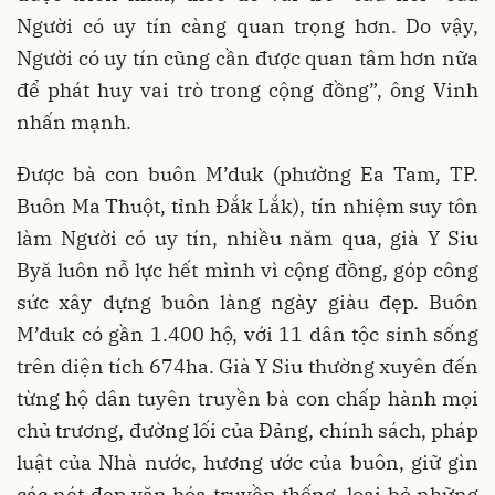
Người có uy tín càng quan trọng hơn. Do vậy,
Người có uy tín cũng cần được quan tâm hơn nữa
để phát huy vai trò trong cộng đồng”, ông Vinh
nhấn mạnh.
Được bà con buôn M’duk (phường Ea Tam, TP.
Buôn Ma Thuột, tỉnh Đắk Lắk), tín nhiệm suy tôn
làm Người có uy tín, nhiều năm qua, già Y Siu
Byă luôn nỗ lực hết mình vì cộng đồng, góp công
sức xây dựng buôn làng ngày giàu đẹp. Buôn
M’duk có gần 1.400 hộ, với 11 dân tộc sinh sống
trên diện tích 674ha. Già Y Siu thường xuyên đến
từng hộ dân tuyên truyền bà con chấp hành mọi
chủ trương, đường lối của Đảng, chính sách, pháp
luật của Nhà nước, hương ước của buôn, giữ gìn
các nét đẹp văn hóa truyền thống, loại bỏ những