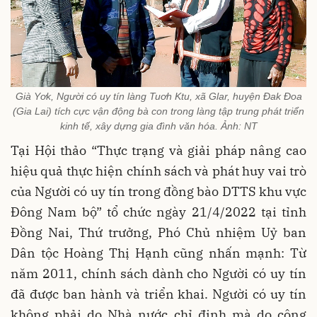
Già Yơk, Người có uy tín làng Tuơh Ktu, xã Glar, huyện Đak Đoa
(Gia Lai) tích cực vận động bà con trong làng tập trung phát triển
kinh tế, xây dựng gia đình văn hóa. Ảnh: NT
Tại Hội thảo “Thực trạng và giải pháp nâng cao
hiệu quả thực hiện chính sách và phát huy vai trò
của Người có uy tín trong đồng bào DTTS khu vực
Đông Nam bộ” tổ chức ngày 21/4/2022 tại tỉnh
Đồng Nai, Thứ trưởng, Phó Chủ nhiệm Uỷ ban
Dân tộc Hoàng Thị Hạnh cũng nhấn mạnh: Từ
năm 2011, chính sách dành cho Người có uy tín
đã được ban hành và triển khai. Người có uy tín
không phải do Nhà nước chỉ định mà do cộng