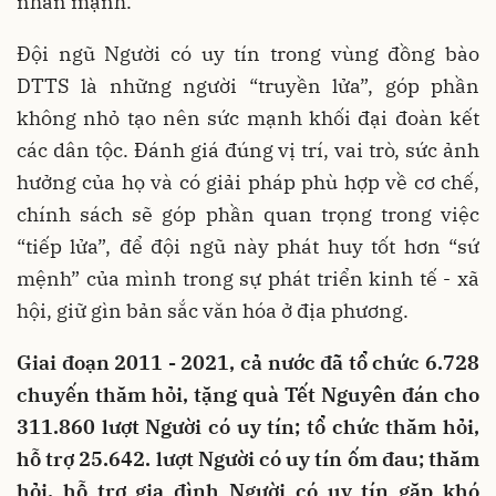
nhấn mạnh.
Đội ngũ Người có uy tín trong vùng đồng bào
DTTS là những người “truyền lửa”, góp phần
không nhỏ tạo nên sức mạnh khối đại đoàn kết
các dân tộc. Đánh giá đúng vị trí, vai trò, sức ảnh
hưởng của họ và có giải pháp phù hợp về cơ chế,
chính sách sẽ góp phần quan trọng trong việc
“tiếp lửa”, để đội ngũ này phát huy tốt hơn “sứ
mệnh” của mình trong sự phát triển kinh tế - xã
hội, giữ gìn bản sắc văn hóa ở địa phương.
Giai đoạn 2011 - 2021, cả nước đã tổ chức 6.728
chuyến thăm hỏi, tặng quà Tết Nguyên đán cho
311.860 lượt Người có uy tín; tổ chức thăm hỏi,
hỗ trợ 25.642. lượt Người có uy tín ốm đau; thăm
hỏi, hỗ trợ gia đình Người có uy tín gặp khó