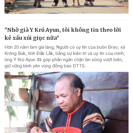
"Nhờ già Y Krú Ayun, tôi không tin theo lời
kẻ xấu xúi giục nữa"
Hơn 20 năm làm già làng, Người có uy tín của buôn Đrao, xã
Krông Búk, tỉnh Đắk Lắk, bằng sự kiên trì và uy tín của mình,
ông Y Krú Ayun đã góp phần ngăn chặn làn sóng vượt biên,
giữ vững bình yên vùng đồng bào DTTS.