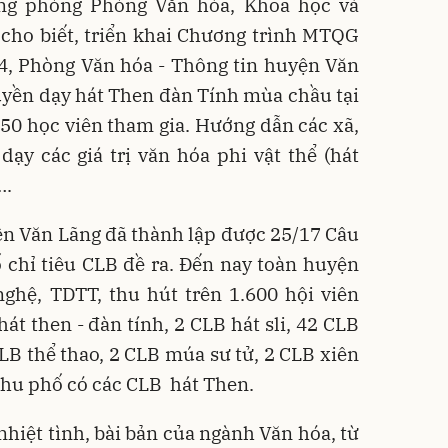
ng phòng Phòng Văn hóa, Khoa học và
cho biết, triển khai Chương trình MTQG
4, Phòng Văn hóa - Thông tin huyện Văn
uyền dạy hát Then đàn Tính mùa chầu tại
 50 học viên tham gia. Hướng dẫn các xã,
dạy các giá trị văn hóa phi vật thể (hát
….
n Văn Lãng đã thành lập được 25/17 Câu
số chỉ tiêu CLB đề ra. Đến nay toàn huyện
ghệ, TDTT, thu hút trên 1.600 hội viên
át then - đàn tính, 2 CLB hát sli, 42 CLB
B thể thao, 2 CLB múa sư tử, 2 CLB xiên
khu phố có các CLB hát Then.
nhiệt tình, bài bản của ngành Văn hóa, từ