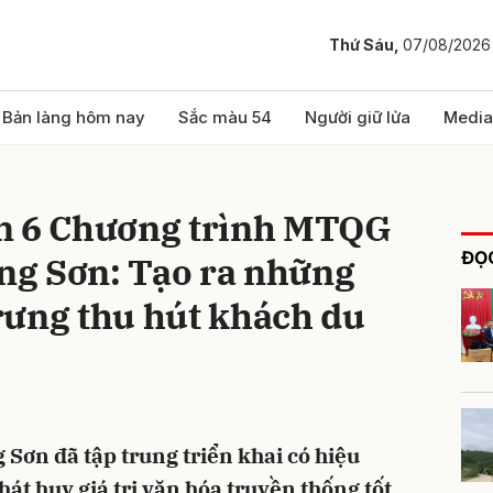
Thứ Sáu,
07/08/2026
bình luận
Bản làng hôm nay
Sắc màu 54
Người giữ lửa
Media
n 6 Chương trình MTQG
ĐỌC
ạng Sơn: Tạo ra những
rưng thu hút khách du
Hủy
G
Sơn đã tập trung triển khai có hiệu
hát huy giá trị văn hóa truyền thống tốt