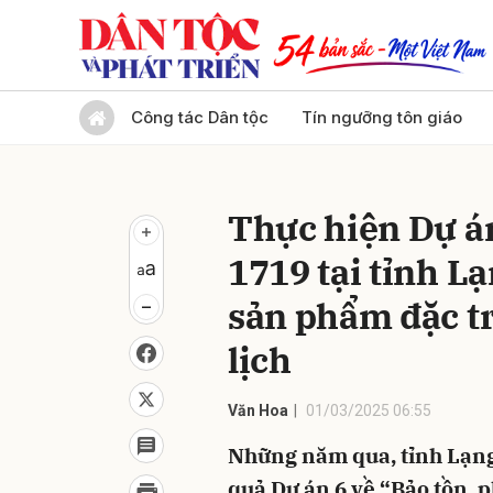
Gửi 
Công tác Dân tộc
Tín ngưỡng tôn giáo
Thực hiện Dự á
1719 tại tỉnh L
sản phẩm đặc t
lịch
Văn Hoa
01/03/2025 06:55
Những năm qua, tỉnh Lạng 
quả Dự án 6 về “Bảo tồn, p