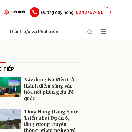
Đường dây nóng:
02437674981
Mới nhất
Thành tựu và Phát triển
 TIẾP
Xây dựng Na Mèo trở
thành điểm sáng văn
hóa nơi phên giậu Tổ
quốc
ửi
Thụy Hùng (Lạng Sơn):
Triển khai Dự án 6,
tăng cường truyền
thông, giảm nghèo về