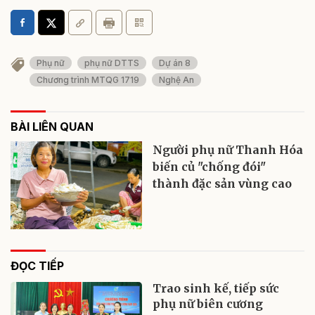
Phụ nữ
phụ nữ DTTS
Dự án 8
Chương trình MTQG 1719
Nghệ An
BÀI LIÊN QUAN
Người phụ nữ Thanh Hóa
biến củ "chống đói"
thành đặc sản vùng cao
ĐỌC TIẾP
Trao sinh kế, tiếp sức
phụ nữ biên cương