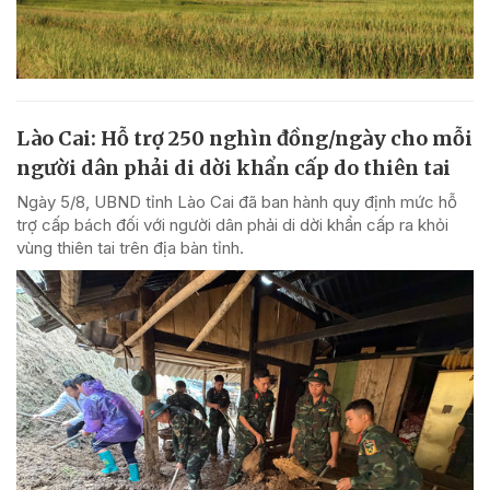
Lào Cai: Hỗ trợ 250 nghìn đồng/ngày cho mỗi
người dân phải di dời khẩn cấp do thiên tai
Ngày 5/8, UBND tỉnh Lào Cai đã ban hành quy định mức hỗ
trợ cấp bách đối với người dân phải di dời khẩn cấp ra khỏi
vùng thiên tai trên địa bàn tỉnh.