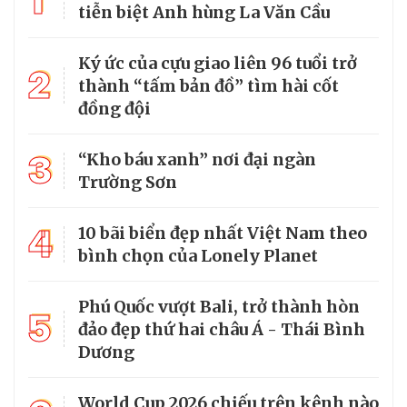
1
tiễn biệt Anh hùng La Văn Cầu
Ký ức của cựu giao liên 96 tuổi trở
2
thành “tấm bản đồ” tìm hài cốt
đồng đội
3
“Kho báu xanh” nơi đại ngàn
Trường Sơn
4
10 bãi biển đẹp nhất Việt Nam theo
bình chọn của Lonely Planet
Phú Quốc vượt Bali, trở thành hòn
5
đảo đẹp thứ hai châu Á - Thái Bình
Dương
World Cup 2026 chiếu trên kênh nào