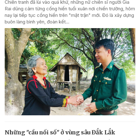
Chiến tranh đã lùi vào quá khứ, những nữ chiến sĩ người Gia
Rai dũng cảm từng cống hiến tuổi xuân nơi chiến trường, hôm
nay lại tiếp tục cống hiến trên "mặt trận" mới. Đó là xây dựng
buôn làng bình yên, đoàn kết...
Những "cầu nối số" ở vùng sâu Đắk Lắk