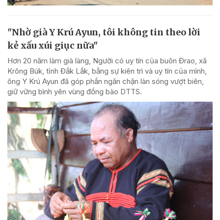
"Nhờ già Y Krú Ayun, tôi không tin theo lời
kẻ xấu xúi giục nữa"
Hơn 20 năm làm già làng, Người có uy tín của buôn Đrao, xã
Krông Búk, tỉnh Đắk Lắk, bằng sự kiên trì và uy tín của mình,
ông Y Krú Ayun đã góp phần ngăn chặn làn sóng vượt biên,
giữ vững bình yên vùng đồng bào DTTS.