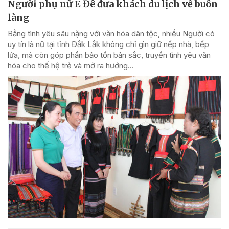
Người phụ nữ Ê Đê đưa khách du lịch về buôn
làng
Bằng tình yêu sâu nặng với văn hóa dân tộc, nhiều Người có
uy tín là nữ tại tỉnh Đắk Lắk không chỉ gìn giữ nếp nhà, bếp
lửa, mà còn góp phần bảo tồn bản sắc, truyền tình yêu văn
hóa cho thế hệ trẻ và mở ra hướng...