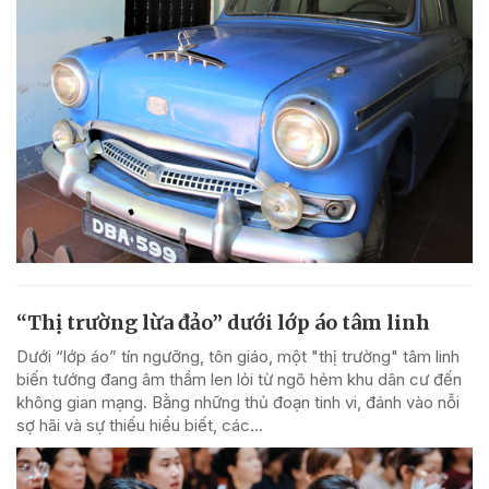
“Thị trường lừa đảo” dưới lớp áo tâm linh
Dưới “lớp áo” tín ngưỡng, tôn giáo, một "thị trường" tâm linh
biến tướng đang âm thầm len lỏi từ ngõ hẻm khu dân cư đến
không gian mạng. Bằng những thủ đoạn tinh vi, đánh vào nỗi
sợ hãi và sự thiếu hiểu biết, các...