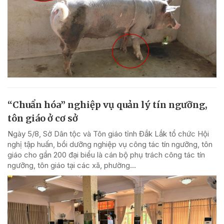
“Chuẩn hóa” nghiệp vụ quản lý tín ngưỡng,
tôn giáo ở cơ sở
Ngày 5/8, Sở Dân tộc và Tôn giáo tỉnh Đắk Lắk tổ chức Hội
nghị tập huấn, bồi dưỡng nghiệp vụ công tác tín ngưỡng, tôn
giáo cho gần 200 đại biểu là cán bộ phụ trách công tác tín
ngưỡng, tôn giáo tại các xã, phường...