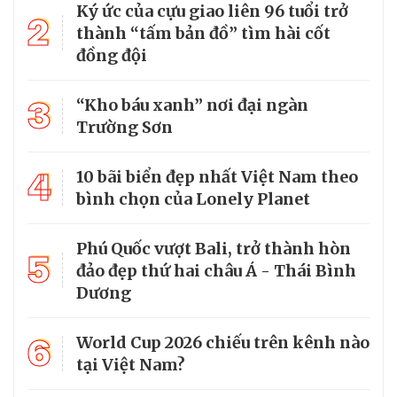
Ký ức của cựu giao liên 96 tuổi trở
2
thành “tấm bản đồ” tìm hài cốt
đồng đội
3
“Kho báu xanh” nơi đại ngàn
Trường Sơn
4
10 bãi biển đẹp nhất Việt Nam theo
bình chọn của Lonely Planet
Phú Quốc vượt Bali, trở thành hòn
5
đảo đẹp thứ hai châu Á - Thái Bình
Dương
6
World Cup 2026 chiếu trên kênh nào
tại Việt Nam?