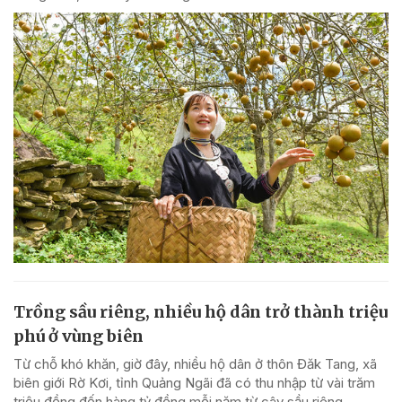
Trồng sầu riêng, nhiều hộ dân trở thành triệu
phú ở vùng biên
Từ chỗ khó khăn, giờ đây, nhiều hộ dân ở thôn Đăk Tang, xã
biên giới Rờ Kơi, tỉnh Quảng Ngãi đã có thu nhập từ vài trăm
triệu đồng đến hàng tỷ đồng mỗi năm từ cây sầu riêng.