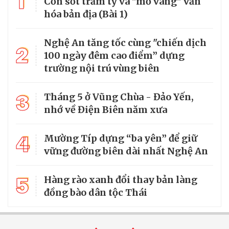
1
Cơn sốt trăm tỷ và "mỏ vàng" văn
hóa bản địa (Bài 1)
Nghệ An tăng tốc cùng "chiến dịch
2
100 ngày đêm cao điểm” dựng
trường nội trú vùng biên
3
Tháng 5 ở Vũng Chùa - Đảo Yến,
nhớ về Điện Biên năm xưa
4
Mường Típ dựng “ba yên” để giữ
vững đường biên dài nhất Nghệ An
5
Hàng rào xanh đổi thay bản làng
đồng bào dân tộc Thái