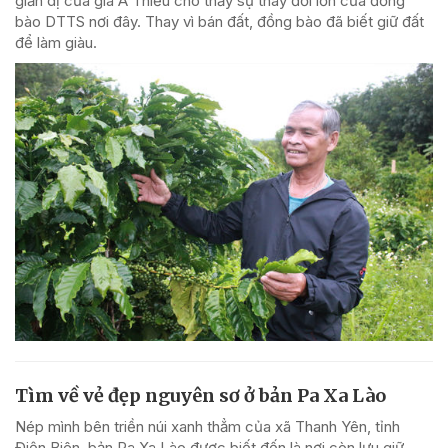
giản dị của già A Thiếu cho thấy sự thay đổi lớn của đồng
bào DTTS nơi đây. Thay vì bán đất, đồng bào đã biết giữ đất
để làm giàu.
Tìm về vẻ đẹp nguyên sơ ở bản Pa Xa Lào
Nép mình bên triền núi xanh thẳm của xã Thanh Yên, tỉnh
Điện Biên, bản Pa Xa Lào được biết đến là nơi còn lưu giữ