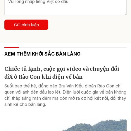
Gửi bình luận
XEM THÊM KHỞI SẮC BẢN LÀNG
Chiếc tủ lạnh, cuộc gọi video và chuyện đổi
đời ở Rào Con khi điện về bản
Suốt bao thế hệ, đồng bào Bru Vân Kiều ở bản Rào Con chỉ
quen với ánh đèn dầu leo lét. Điện lưới quốc gia về bản không
chỉ thắp sáng màn đêm mà còn mở ra cơ hội kết nối, đổi thay
sinh kế cho bản làng.