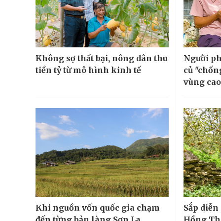
Không sợ thất bại, nông dân thu
Người ph
tiền tỷ từ mô hình kinh tế
củ "chốn
vùng cao
Khi nguồn vốn quốc gia chạm
Sắp diễn 
đến từng bản làng Sơn La
Hồng Th