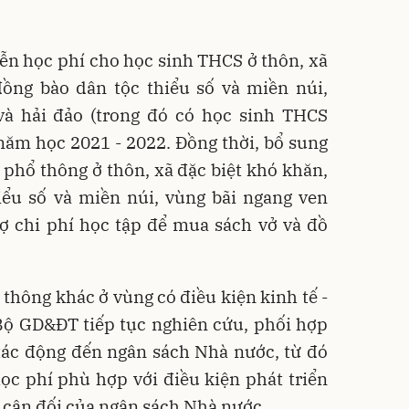
ễn học phí cho học sinh THCS ở thôn, xã
đồng bào dân tộc thiểu số và miền núi,
và hải đảo (trong đó có học sinh THCS
 năm học 2021 - 2022. Đồng thời, bổ sung
 phổ thông ở thôn, xã đặc biệt khó khăn,
iểu số và miền núi, vùng bãi ngang ven
rợ chi phí học tập để mua sách vở và đồ
thông khác ở vùng có điều kiện kinh tế -
 Bộ GD&ĐT tiếp tục nghiên cứu, phối hợp
 tác động đến ngân sách Nhà nước, từ đó
ọc phí phù hợp với điều kiện phát triển
g cân đối của ngân sách Nhà nước.