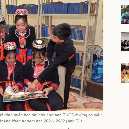
ộ trình miễn học phí cho học sinh THCS ở vùng có điều
 biệt khó khăn từ năm học 2021- 2022 (Ảnh TL)