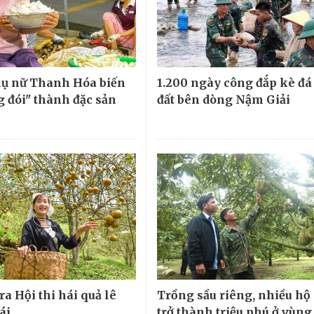
ụ nữ Thanh Hóa biến
1.200 ngày công đắp kè đá
g đói" thành đặc sản
đất bên dòng Nậm Giải
ra Hội thi hái quả lê
Trồng sầu riêng, nhiều hộ
ái
trở thành triệu phú ở vùng