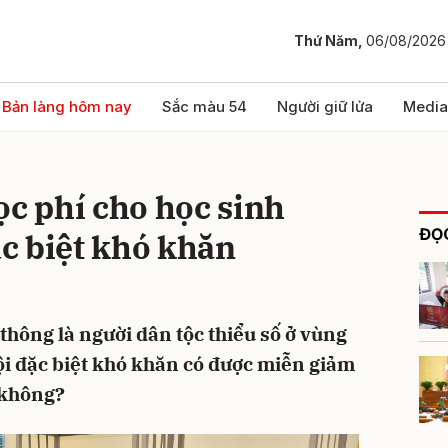
Thứ Năm,
06/08/2026
bình luận
Bản làng hôm nay
Sắc màu 54
Người giữ lửa
Media
ọc phí cho học sinh
ĐỌC
c biệt khó khăn
thông là người dân tộc thiểu số ở vùng
Hủy
G
hội đặc biệt khó khăn có được miễn giảm
 không?