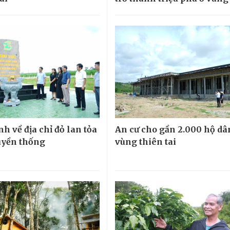
h về địa chỉ đỏ lan tỏa
An cư cho gần 2.000 hộ dâ
ruyền thống
vùng thiên tai