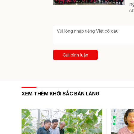
ng
ch
Gửi bình luận
XEM THÊM KHỞI SẮC BẢN LÀNG