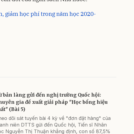
, giảm học phí trong năm học 2020-
ừ bản làng gửi đến nghị trường Quốc hội:
huyên gia đề xuất giải pháp "Học bổng hiệu
ất" (Bài 5)
eo dõi sát tuyến bài 4 kỳ về "đơn đặt hàng" của
hanh niên DTTS gửi đến Quốc hội, Tiến sĩ Nhân
ọc Nguyễn Thị Thuận khẳng định, con số 87,5%