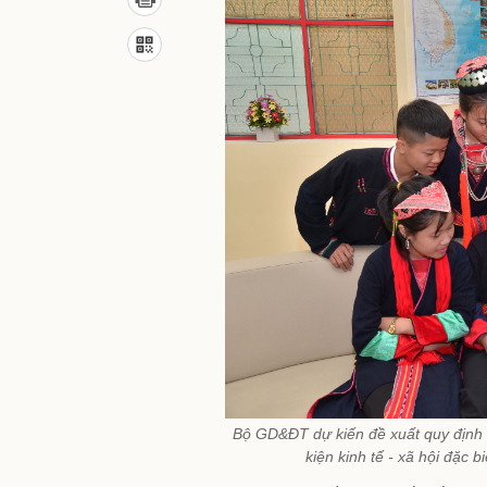
Bộ GD&ĐT dự kiến đề xuất quy định l
kiện kinh tế - xã hội đặc