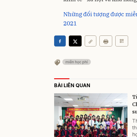
Những đối tượng được miễn
2021
miễn học phí
BÀI LIÊN QUAN
T
C
su
Th
t
h