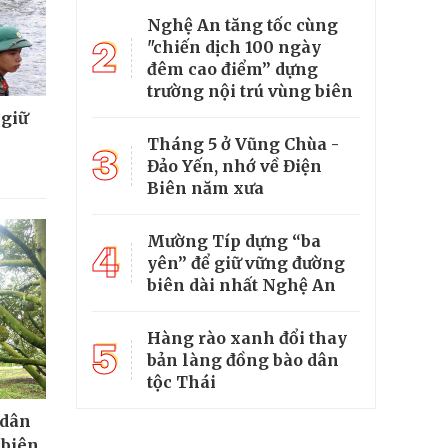
Nghệ An tăng tốc cùng
2
"chiến dịch 100 ngày
đêm cao điểm” dựng
trường nội trú vùng biên
 giữ
Tháng 5 ở Vũng Chùa -
3
Đảo Yến, nhớ về Điện
Biên năm xưa
Mường Típ dựng “ba
4
yên” để giữ vững đường
biên dài nhất Nghệ An
Hàng rào xanh đổi thay
5
bản làng đồng bào dân
tộc Thái
 dân
 biên