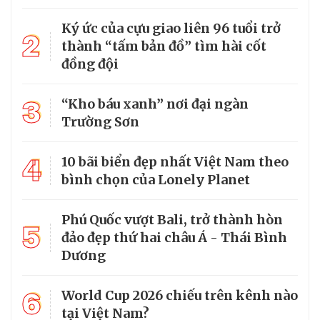
Ký ức của cựu giao liên 96 tuổi trở
2
thành “tấm bản đồ” tìm hài cốt
đồng đội
3
“Kho báu xanh” nơi đại ngàn
Trường Sơn
4
10 bãi biển đẹp nhất Việt Nam theo
bình chọn của Lonely Planet
Phú Quốc vượt Bali, trở thành hòn
5
đảo đẹp thứ hai châu Á - Thái Bình
Dương
6
World Cup 2026 chiếu trên kênh nào
tại Việt Nam?