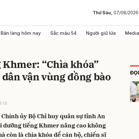
Thứ Sáu,
07/08/2026
bình luận
Bản làng hôm nay
Sắc màu 54
Người giữ lửa
Media
g Khmer: “Chìa khóa”
ĐỌC
c dân vận vùng đồng bào
9:16
Hủy
G
 Chính ủy Bộ Chỉ huy quân sự tỉnh An
i dưỡng tiếng Khmer nâng cao không
mà còn là chìa khóa để cán bộ, chiến sĩ