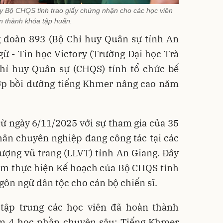
y Bộ CHQS tỉnh trao giấy chứng nhận cho các học viên
n thành khóa tập huấn.
g đoàn 893 (Bộ Chỉ huy Quân sự tỉnh An
ữ - Tin học Victory (Trường Đại học Trà
hỉ huy Quân sự (CHQS) tỉnh tổ chức bế
lớp bồi dưỡng tiếng Khmer nâng cao năm
ừ ngày 6/11/2025 với sự tham gia của 35
hân chuyên nghiệp đang công tác tại các
lượng vũ trang (LLVT) tỉnh An Giang. Đây
ằm thực hiện Kế hoạch của Bộ CHQS tỉnh
gôn ngữ dân tộc cho cán bộ chiến sĩ. ​
tập trung các học viên đã hoàn thành
m 4 học phần chuyên sâu: Tiếng Khmer