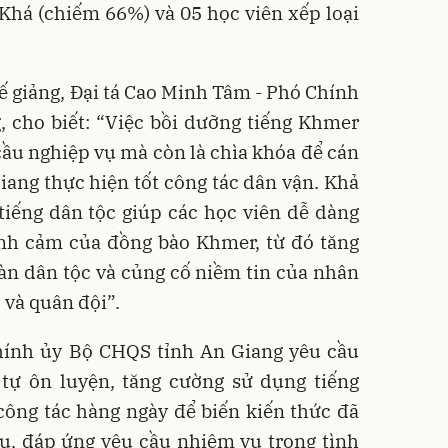
 Khá (chiếm 66%) và 05 học viên xếp loại
 bế giảng, Đại tá Cao Minh Tâm - Phó Chính
 cho biết: “Việc bồi dưỡng tiếng Khmer
cầu nghiệp vụ mà còn là chìa khóa để cán
Giang thực hiện tốt công tác dân vận. Khả
tiếng dân tộc giúp các học viên dễ dàng
ình cảm của đồng bào Khmer, từ đó tăng
àn dân tộc và củng cố niềm tin của nhân
 và quân đội”.
Chính ủy Bộ CHQS tỉnh An Giang yêu cầu
 tự ôn luyện, tăng cường sử dụng tiếng
công tác hàng ngày để biến kiến thức đã
ụ, đáp ứng yêu cầu nhiệm vụ trong tình