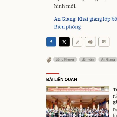
hình mới.
An Giang: Khai giảng lớp b
Biên phòng
tiếng Khmer
dân vận
An Giang
BÀI LIÊN QUAN
T
g
g
Đ
tr