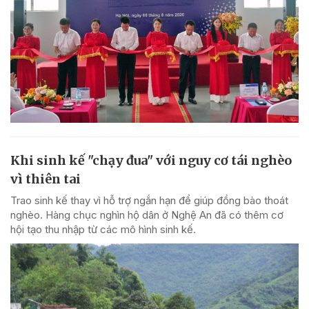
Khi sinh kế "chạy đua" với nguy cơ tái nghèo
vì thiên tai
Trao sinh kế thay vì hỗ trợ ngắn hạn để giúp đồng bào thoát
nghèo. Hàng chục nghìn hộ dân ở Nghệ An đã có thêm cơ
hội tạo thu nhập từ các mô hình sinh kế.