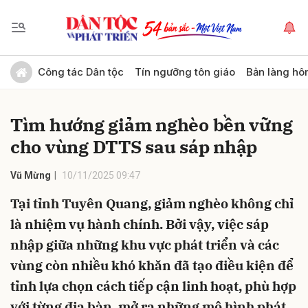
Gửi bình luận
Công tác Dân tộc
Tín ngưỡng tôn giáo
Bản làng hô
Tìm hướng giảm nghèo bền vững
cho vùng DTTS sau sáp nhập
Vũ Mừng
10/11/2025 09:47
Tại tỉnh Tuyên Quang, giảm nghèo không chỉ
Hủy
Gửi
là nhiệm vụ hành chính. Bởi vậy, việc sáp
nhập giữa những khu vực phát triển và các
vùng còn nhiều khó khăn đã tạo điều kiện để
tỉnh lựa chọn cách tiếp cận linh hoạt, phù hợp
với từng địa bàn, mở ra những mô hình phát