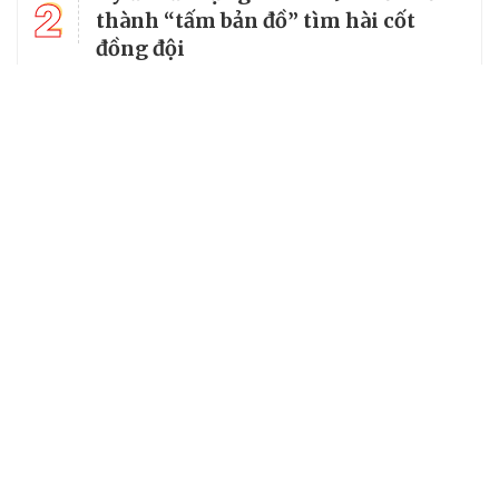
2
thành “tấm bản đồ” tìm hài cốt
đồng đội
3
Từ căn lều giữa rừng, cha nghèo
nuôi 7 con gái thành cử nhân
14 xã, phường ở Lạng Sơn chưa đạt
4
tiêu chuẩn, có thể tiếp tục được sắp
xếp
Tổng Bí thư, Chủ tịch nước truy
5
tặng huân chương dũng cảm cho
chiến sĩ Kpă Thiêp