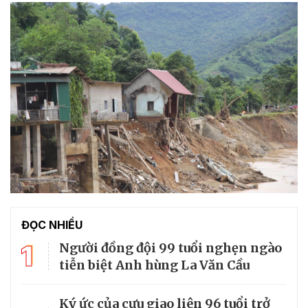
ĐỌC NHIỀU
1
Người đồng đội 99 tuổi nghẹn ngào
tiễn biệt Anh hùng La Văn Cầu
Ký ức của cựu giao liên 96 tuổi trở