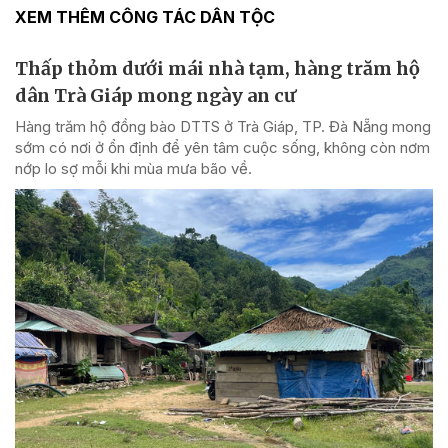
XEM THÊM CÔNG TÁC DÂN TỘC
Thấp thỏm dưới mái nhà tạm, hàng trăm hộ
dân Trà Giáp mong ngày an cư
Hàng trăm hộ đồng bào DTTS ở Trà Giáp, TP. Đà Nẵng mong
sớm có nơi ở ổn định để yên tâm cuộc sống, không còn nơm
nớp lo sợ mỗi khi mùa mưa bão về.