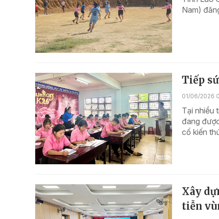
Nam) đăng
Tiếp s
01/06/2026 
Tại nhiều 
đang được 
cố kiến th
Xây dự
tiễn v