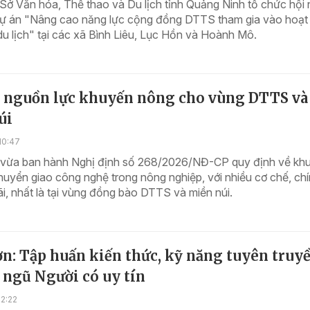
Sở Văn hóa, Thể thao và Du lịch tỉnh Quảng Ninh tổ chức hội 
Dự án "Nâng cao năng lực cộng đồng DTTS tham gia vào hoạt
 du lịch" tại các xã Bình Liêu, Lục Hồn và Hoành Mô.
n nguồn lực khuyến nông cho vùng DTTS và
úi
10:47
 vừa ban hành Nghị định số 268/2026/NĐ-CP quy định về kh
uyển giao công nghệ trong nông nghiệp, với nhiều cơ chế, ch
i, nhất là tại vùng đồng bào DTTS và miền núi.
n: Tập huấn kiến thức, kỹ năng tuyên truy
 ngũ Người có uy tín
2:22