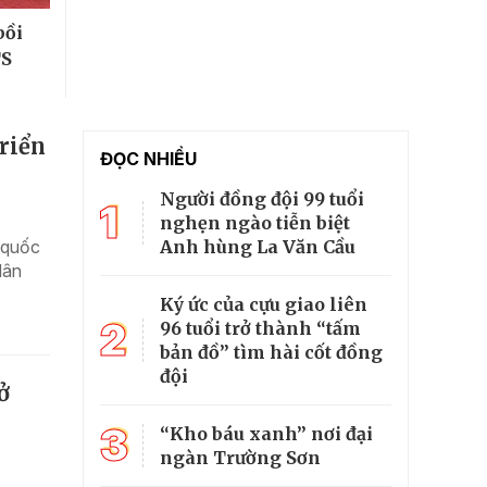
bồi
TS
triển
ĐỌC NHIỀU
Người đồng đội 99 tuổi
1
nghẹn ngào tiễn biệt
Anh hùng La Văn Cầu
u quốc
dân
Ký ức của cựu giao liên
2
96 tuổi trở thành “tấm
bản đồ” tìm hài cốt đồng
đội
ở
3
“Kho báu xanh” nơi đại
ngàn Trường Sơn