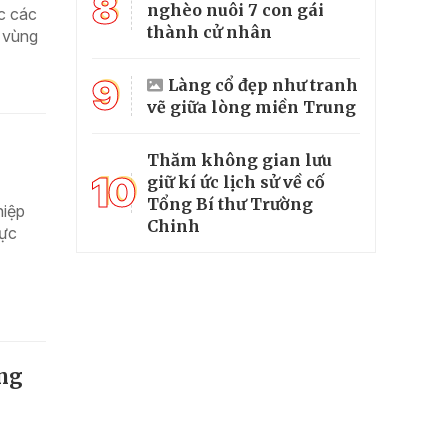
8
nghèo nuôi 7 con gái
c các
thành cử nhân
g vùng
9
Làng cổ đẹp như tranh
vẽ giữa lòng miền Trung
Thăm không gian lưu
10
giữ kí ức lịch sử về cố
Tổng Bí thư Trường
hiệp
Chinh
vực
ùng