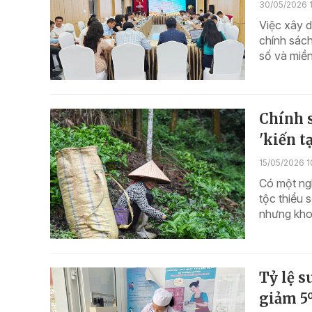
30/05/2026 1
Việc xây 
chính sách
số và miền
Chính s
'kiến t
15/05/2026 1
Có một ngh
tộc thiểu 
nhưng khoả
Tỷ lệ 
giảm 