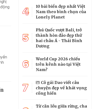
nghị
10 bãi biển đẹp nhất Việt
 động
4
Nam theo bình chọn của
Lonely Planet
Phú Quốc vượt Bali, trở
5
thành hòn đảo đẹp thứ
hai châu Á - Thái Bình
Dương
uyến
World Cup 2026 chiếu
6
ính
trên kênh nào tại Việt
Nam?
Cô gái Dao viết câu
7
chuyện đẹp về khát vọng
ền
cống hiến
Từ căn lều giữa rừng, cha