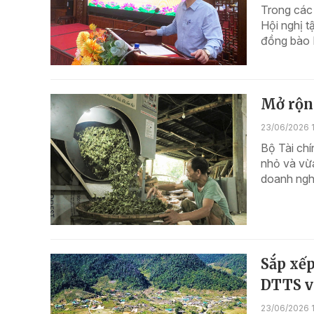
Trong các 
Hội nghị t
đồng bào D
Mở rộn
23/06/2026 1
Bộ Tài chí
nhỏ và vừa
doanh nghi
Sắp xếp
DTTS v
23/06/2026 