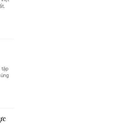
ất.
 tập
củng
ực