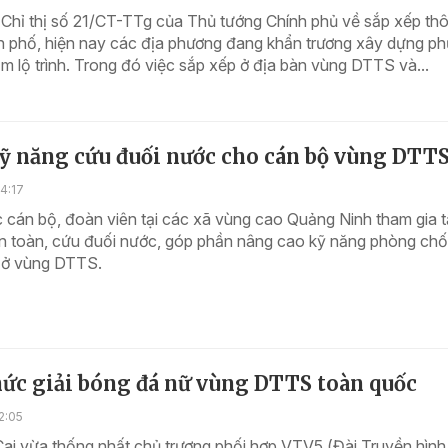
Chỉ thị số 21/CT-TTg của Thủ tướng Chính phủ về sắp xếp thô
ân phố, hiện nay các địa phương đang khẩn trương xây dựng p
m lộ trình. Trong đó việc sắp xếp ở địa bàn vùng DTTS và...
ỹ năng cứu đuối nước cho cán bộ vùng DTT
4:17
 cán bộ, đoàn viên tại các xã vùng cao Quảng Ninh tham gia 
an toàn, cứu đuối nước, góp phần nâng cao kỹ năng phòng ch
 ở vùng DTTS.
hức giải bóng đá nữ vùng DTTS toàn quốc
2:05
ai vừa thống nhất chủ trương phối hợp VTV5 (Đài Truyền hình