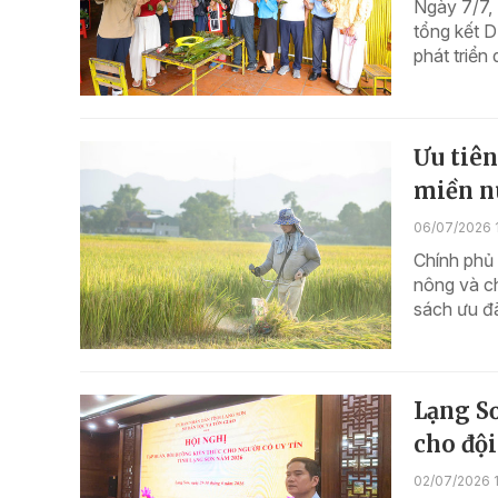
Ngày 7/7, 
tổng kết 
phát triển
Ưu tiê
miền n
06/07/2026 
Chính phủ
nông và ch
sách ưu đã
Lạng Sơ
cho đội
02/07/2026 1