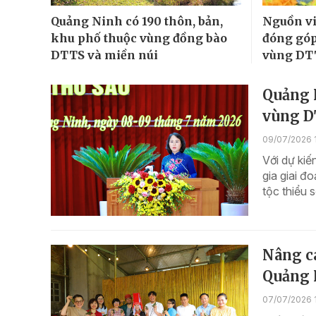
Quảng Ninh có 190 thôn, bản,
Nguồn vi
khu phố thuộc vùng đồng bào
đóng góp
DTTS và miền núi
vùng DT
Quảng N
vùng 
09/07/2026 1
Với dự kiế
gia giai đ
tộc thiểu s
Nâng c
Quảng 
07/07/2026 