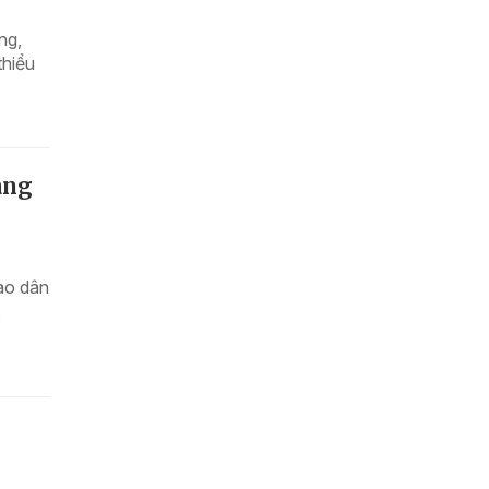
ng,
thiểu
ang
bào dân
,