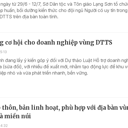
ngày từ 29/6 - 12/7, Sở Dân tộc và Tôn giáo Lạng Sơn tổ chứ
ập huấn, bồi dưỡng kiến thức cho đội ngũ Người có uy tín tron
TTS trên địa bàn toàn tỉnh.
g cơ hội cho doanh nghiệp vùng DTTS
5:13
nh đang lấy ý kiến góp ý đối với Dự thảo Luật Hỗ trợ doanh ng
 (sửa đổi), với nhiều đề xuất mới, nhằm tạo động lực để khu 
ệp nhỏ và vừa phát triển nhanh, bền vững.
 thôn, bản linh hoạt, phù hợp với địa bàn v
à miền núi
14:32