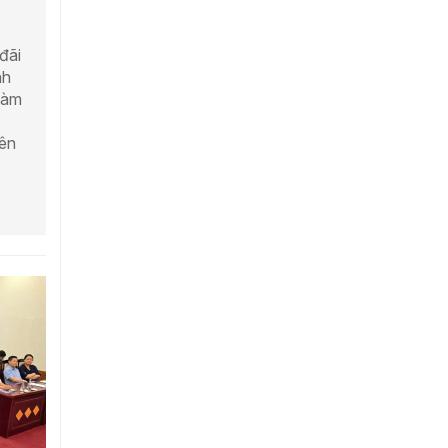
đãi
nh
làm
iên