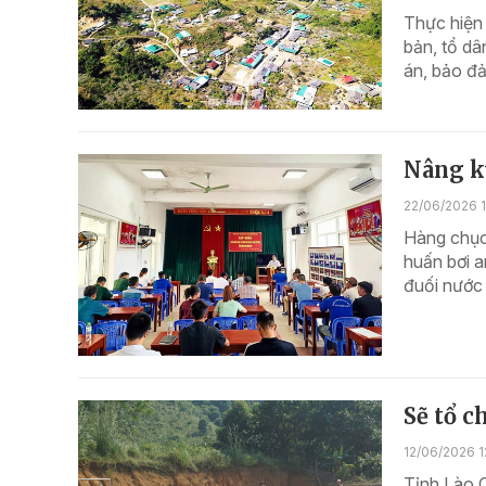
Thực hiện 
bản, tổ d
án, bảo đả
Nâng k
22/06/2026 1
Hàng chục
huấn bơi 
đuối nước
Sẽ tổ c
12/06/2026 1
Tỉnh Lào C