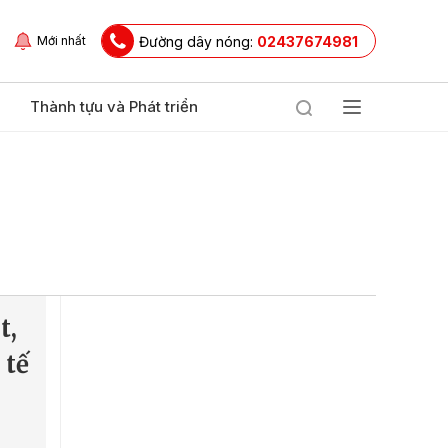
Đường dây nóng:
02437674981
Mới nhất
Thành tựu và Phát triển
t,
 tế