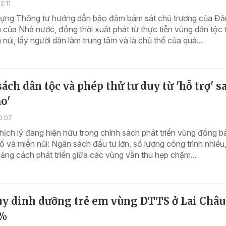
2:11
dựng Thông tư hướng dẫn bảo đảm bám sát chủ trương của Đả
 của Nhà nước, đồng thời xuất phát từ thực tiễn vùng dân tộc 
 núi, lấy người dân làm trung tâm và là chủ thể của quá...
ách dân tộc và phép thử tư duy từ 'hỗ trợ' s
ạo'
0:07
ịch lý đang hiện hữu trong chính sách phát triển vùng đồng 
số và miền núi: Ngân sách đầu tư lớn, số lượng công trình nhiều
ng cách phát triển giữa các vùng vẫn thu hẹp chậm...
suy dinh dưỡng trẻ em vùng DTTS ở Lai Châu
5%