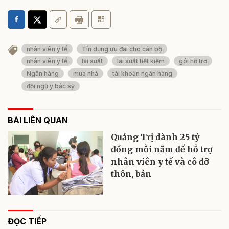
nhân viên y tế
Tín dụng ưu đãi cho cán bộ
nhân viên y tế
lãi suất
lãi suất tiết kiệm
gói hỗ trợ
Ngân hàng
mua nhà
tài khoản ngân hàng
đội ngũ y bác sỹ
BÀI LIÊN QUAN
Quảng Trị dành 25 tỷ
đồng mỗi năm để hỗ trợ
nhân viên y tế và cô đỡ
thôn, bản
ĐỌC TIẾP