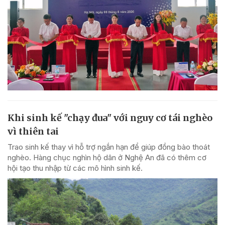
Khi sinh kế "chạy đua" với nguy cơ tái nghèo
vì thiên tai
Trao sinh kế thay vì hỗ trợ ngắn hạn để giúp đồng bào thoát
nghèo. Hàng chục nghìn hộ dân ở Nghệ An đã có thêm cơ
hội tạo thu nhập từ các mô hình sinh kế.