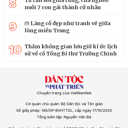
8
Từ căn lều giữa rừng, cha nghèo
nuôi 7 con gái thành cử nhân
9
Làng cổ đẹp như tranh vẽ giữa
lòng miền Trung
10
Thăm không gian lưu giữ kí ức lịch
sử về cố Tổng Bí thư Trường Chinh
Chuyên trang của VietNamNet
Cơ quan chủ quản: Bộ Dân tộc và Tôn giáo
Số giấy phép: 146/GP-BVHTTDL, cấp ngày 17/10/2025
Tổng biên tập: Nguyễn Văn Bá