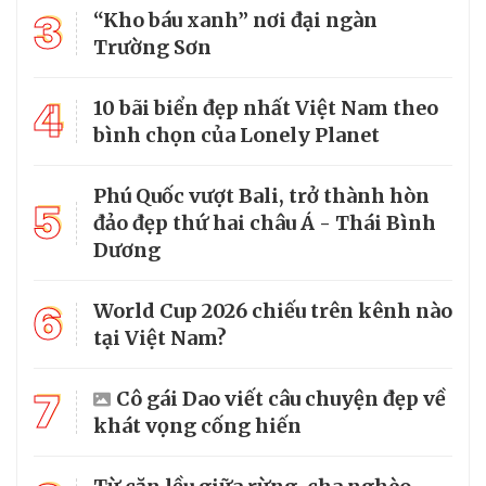
3
“Kho báu xanh” nơi đại ngàn
Trường Sơn
4
10 bãi biển đẹp nhất Việt Nam theo
bình chọn của Lonely Planet
Phú Quốc vượt Bali, trở thành hòn
5
đảo đẹp thứ hai châu Á - Thái Bình
Dương
6
World Cup 2026 chiếu trên kênh nào
tại Việt Nam?
7
Cô gái Dao viết câu chuyện đẹp về
khát vọng cống hiến