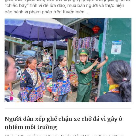
“chiếc bẫy” tinh vi để lừa đảo, mua bán người và thực hiện
các hành vi phạm pháp trên tuyến biên...
Người dân xếp ghế chặn xe chở đá vì gây ô
nhiễm môi trường