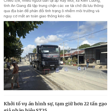
Chiều 5/8, nhiều người dân tại ấp Rẫy Mới, xã Kiên Lương,
tỉnh An Giang đã tập trung chặn các xe tải chở đá lưu thông
qua địa bàn để phản đối tình trạng ô nhiễm môi trường và
nguy cơ mất an toàn giao thông kéo dài.
Khởi tố vụ án hình sự, tạm giữ hơn 22 tấn gạo
giả nhãn hiệu ST25