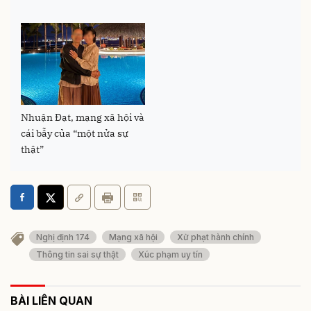
Nhuận Đạt, mạng xã hội và
cái bẫy của “một nửa sự
thật”
Nghị định 174
Mạng xã hội
Xử phạt hành chính
Thông tin sai sự thật
Xúc phạm uy tín
BÀI LIÊN QUAN