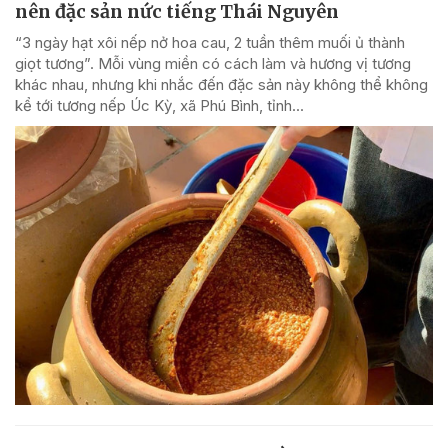
nên đặc sản nức tiếng Thái Nguyên
“3 ngày hạt xôi nếp nở hoa cau, 2 tuần thêm muối ủ thành
giọt tương”. Mỗi vùng miền có cách làm và hương vị tương
khác nhau, nhưng khi nhắc đến đặc sản này không thể không
kể tới tương nếp Úc Kỳ, xã Phú Bình, tỉnh...