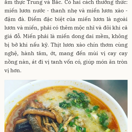
ẩm thực Trung và Bắc. Có hai cách thưởng thức:
miến lươn nước - thanh nhẹ và miến lươn xào -
đậm đà. Điểm đặc biệt của miến lươn là ngoài
lươn và miến, phải có thêm mộc nhĩ và đôi khi cả
giá đỗ. Miến phải là miến dong dai mềm, không
bị bở khi nấu kỹ. Thịt lươn xào chín thơm cùng
nghệ, hành tăm, ớt, mang đến mùi vị cay cay
nồng nàn, át đi vị tanh vốn có, giúp món ăn tròn
vị hơn.