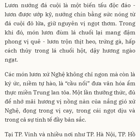
Lươn nướng đá cuội là một biến tấu độc đáo -
lươn được ướp kỹ, nướng chín bằng sức nóng từ
đá cuội đỏ lửa, giữ nguyên vị ngọt thơm. Trong
khi đó, món lươn đùm lá chuối lại mang đậm
phong vị quê - lươn trộn thịt heo, trứng gà, hấp
cách thủy trong lá chuối hột, dậy hương ngào
ngạt.
Các món lươn xứ Nghệ không chỉ ngon mà còn là
ký ức, niềm tự hào, là “cầu nối” đưa văn hóa ẩm
thực miền Trung lan tỏa. Một lần thưởng thức, đủ
để nhớ mãi hương vị nồng nàn của nắng gió xứ
Nghệ, đọng trong vị cay, trong cái ngọt dịu và
trong cả sự tinh tế đầy bản sắc.
Tại TP. Vinh và nhiều nơi như TP. Hà Nội, TP. Hồ