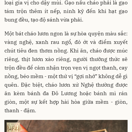
loại gia vị cho dậy mùi. Gạo nấu cháo phải là gạo
tám trộn thêm ít nếp, ninh kỹ đến khi hạt gạo
bung đều, tạo độ sánh vừa phải.
Một bát cháo lươn ngon là sự hòa quyện màu sắc:
vàng nghệ, xanh rau ngổ, đỏ ớt và điểm xuyết
chút tiêu đen thơm nồng. Khi ăn, cháo được múc
riêng, thịt lươn xào riêng, người thưởng thức sẽ
trộn đều để cảm nhận trọn vẹn vị ngọt thanh, cay
nồng, béo mềm - một thứ vị “gợi nhớ” không dễ gì
quên. Đặc biệt, cháo lươn xứ Nghệ thường được
ăn kèm bánh đa Đô Lương hoặc bánh mì rán
giòn, một sự kết hợp hài hòa giữa mềm - giòn,
thanh - đậm.