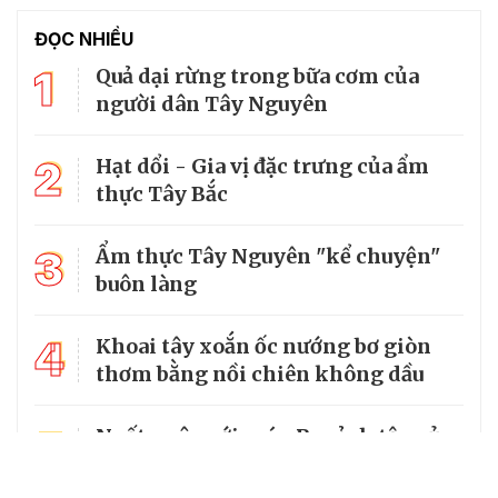
ĐỌC NHIỀU
1
Quả dại rừng trong bữa cơm của
người dân Tây Nguyên
2
Hạt dổi - Gia vị đặc trưng của ẩm
thực Tây Bắc
3
Ẩm thực Tây Nguyên "kể chuyện"
buôn làng
4
Khoai tây xoắn ốc nướng bơ giòn
thơm bằng nồi chiên không dầu
5
Ngất ngây với món Pa pỉnh tộp của
người Thái ở vùng Tây Bắc