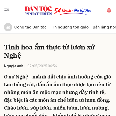
Gửi bình luận
Công tác Dân tộc
Tín ngưỡng tôn giáo
Bản làng hô
Tinh hoa ẩm thực từ lươn xứ
Nghệ
Nguyệt Anh
02/05/2025 06:56
Ở xứ Nghệ - mảnh đất chịu ảnh hưởng của gió
Hủy
Gửi
Lào bỏng rát, dấu ấn ẩm thực được tạo nên từ
những món ăn mộc mạc nhưng đầy tinh tế,
đặc biệt là các món ăn chế biến từ lươn đồng.
Cháo lươn, súp lươn, miến lươn, lươn nướng,
lươn om chuối đậu… không chỉ là những món