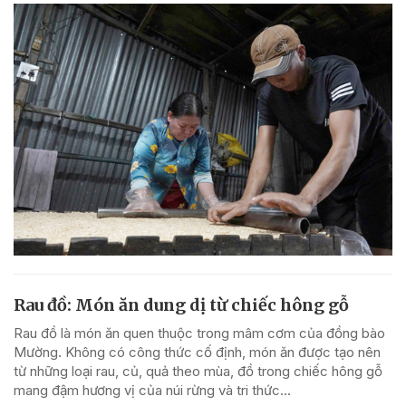
Rau đồ: Món ăn dung dị từ chiếc hông gỗ
Rau đồ là món ăn quen thuộc trong mâm cơm của đồng bào
Mường. Không có công thức cố định, món ăn được tạo nên
từ những loại rau, củ, quả theo mùa, đồ trong chiếc hông gỗ
mang đậm hương vị của núi rừng và tri thức...