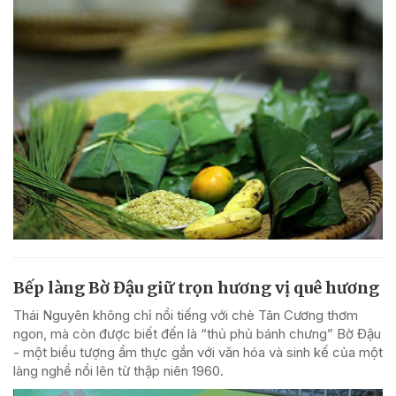
Bếp làng Bờ Đậu giữ trọn hương vị quê hương
Thái Nguyên không chỉ nổi tiếng với chè Tân Cương thơm
ngon, mà còn được biết đến là “thủ phủ bánh chưng” Bờ Đậu
- một biểu tượng ẩm thực gắn với văn hóa và sinh kế của một
làng nghề nổi lên từ thập niên 1960.