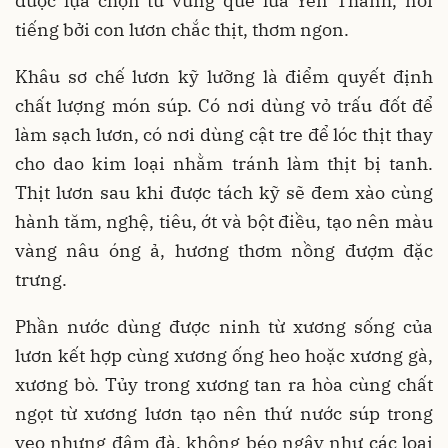
được lựa chọn từ vùng quê lúa Yên Thành, nổi
tiếng bởi con lươn chắc thịt, thơm ngon.
Khâu sơ chế lươn kỹ lưỡng là điểm quyết định
chất lượng món súp. Có nơi dùng vỏ trấu đốt để
làm sạch lươn, có nơi dùng cật tre để lóc thịt thay
cho dao kim loại nhằm tránh làm thịt bị tanh.
Thịt lươn sau khi được tách kỹ sẽ đem xào cùng
hành tăm, nghệ, tiêu, ớt và bột điều, tạo nên màu
vàng nâu óng ả, hương thơm nồng đượm đặc
trưng.
Phần nước dùng được ninh từ xương sống của
lươn kết hợp cùng xương ống heo hoặc xương gà,
xương bò. Tủy trong xương tan ra hòa cùng chất
ngọt từ xương lươn tạo nên thứ nước súp trong
veo nhưng đậm đà, không béo ngậy như các loại