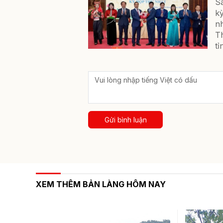
S
k
nh
T
tỉ
Gửi bình luận
XEM THÊM BẢN LÀNG HÔM NAY