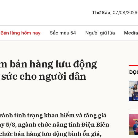
Thứ Sáu,
07/08/2026
bình luận
Bản làng hôm nay
Sắc màu 54
Người giữ lửa
Media
ểm bán hàng lưu động
ĐỌC
p sức cho người dân
Hủy
G
ánh tình trạng khan hiếm và tăng giá
gày 5/8, ngành chức năng tỉnh Điện Biên
chức bán hàng lưu động bình ổn giá,