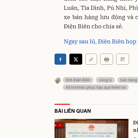
Luân, Tìa Dình, Pú Nhi, P
xe bán hàng lưu động và c
Điện Biên cho chia sẻ.
Ngay sau lũ, Điện Biên họp
tỉnh Điện Biên
vùng lũ
bán hàng 
hỗ trợ khắc phục hậu quả thiên tai
BÀI LIÊN QUAN
Đ
n