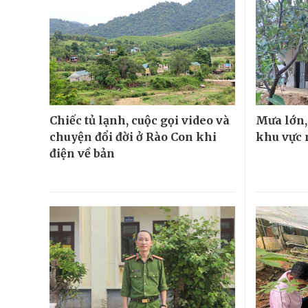
Chiếc tủ lạnh, cuộc gọi video và
Mưa lớn, 
chuyện đổi đời ở Rào Con khi
khu vực 
điện về bản