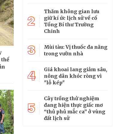
Thăm không gian lưu
2
giữ kí ức lịch sử về cố
Tổng Bí thư Trường
Chinh
3
Mùi tàu: Vị thuốc đa năng
y
trong vườn nhà
 thể
ản
Giá khoai lang giảm sâu,
4
nông dân khóc ròng vì
"lỗ kép"
Cây trồng thử nghiệm
5
đang hiện thực giấc mơ
“thủ phủ mắc ca” ở vùng
đất lịch sử