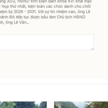
áng 30/3, HĐND tỉnh Điện Biên khóa XVI khai mạc
ỳ họp thứ nhất, kiện toàn các chức danh chủ chốt
iệm kỳ 2026 - 2031. Với sự tín nhiệm cao, ông Lê
hành Đô tiếp tục được bầu làm Chủ tịch HĐND
nh, ông Lê Văn...