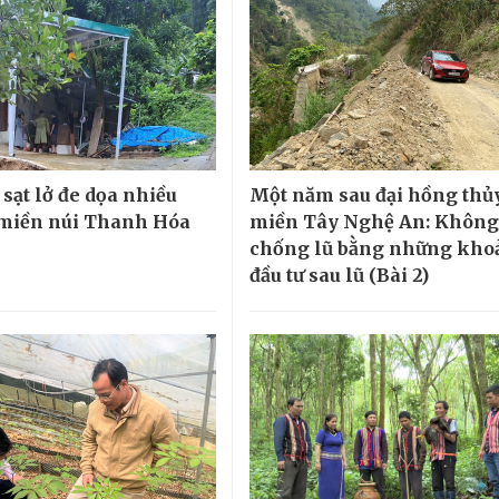
sạt lở đe dọa nhiều
Một năm sau đại hồng thủ
miền núi Thanh Hóa
miền Tây Nghệ An: Không
chống lũ bằng những kho
đầu tư sau lũ (Bài 2)